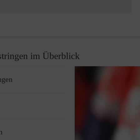
stringen im Überblick
ngen
Basisangebot
für die
schätzen von Gefahren und
 Beispiel
dass das Lernen Spaß macht.
Malteser Ausbilderinnen und
n
ten) alles, was im Notfall