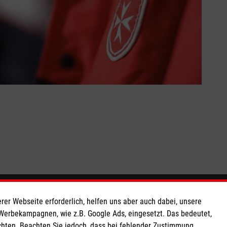
So finden Sie uns
rer Webseite erforderlich, helfen uns aber auch dabei, unsere
 Werbekampagnen, wie z.B. Google Ads, eingesetzt. Das bedeutet,
chten. Beachten Sie jedoch, dass bei fehlender Zustimmung
 e.V.
Mörsener Kirchweg 24