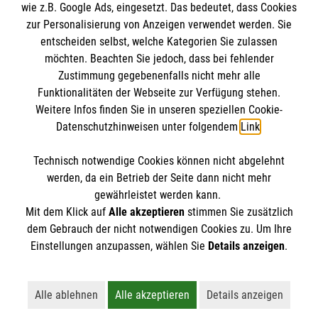
wie z.B. Google Ads, eingesetzt. Das bedeutet, dass Cookies
Datenschutz
Die Malteser
zur Personalisierung von Anzeigen verwendet werden. Sie
Barrierefreiheit
entscheiden selbst, welche Kategorien Sie zulassen
Kontakt
möchten. Beachten Sie jedoch, dass bei fehlender
Malteser in Deutschland
Zustimmung gegebenenfalls nicht mehr alle
Malteserorden
Funktionalitäten der Webseite zur Verfügung stehen.
Spendenkonto
Weitere Infos finden Sie in unseren speziellen Cookie-
Sharepoint
Datenschutzhinweisen unter folgendem
Link
.
Malteser Hilfsdienst e.V.
Technisch notwendige Cookies können nicht abgelehnt
Pax-Bank für Kirche und Caritas eG
So finden Sie uns
werden, da ein Betrieb der Seite dann nicht mehr
IBAN: DE22 3706 0193 4001 1550 54
gewährleistet werden kann.
Mit dem Klick auf
Alle akzeptieren
stimmen Sie zusätzlich
BIC / S.W.I.F.T: GENODED1PAX
Langgasse 16–20
dem Gebrauch der nicht notwendigen Cookies zu. Um Ihre
Der Malteser Hilfsdienst e.V. ist als eingetragene
Einstellungen anzupassen, wählen Sie
Details anzeigen
.
35510 Butzbach
gemeinnützige Organisation von der Körperschaft- und
Telefon: 06033/ 928720
Gewerbesteuer befreit.
Email:
info.butzbach@malteser.org
Alle ablehnen
Alle akzeptieren
Details anzeigen
Lehnt alle nicht-essentiellen Cookies ab
Akzeptiert alle Cookies einschließl
Öffnet detaillie