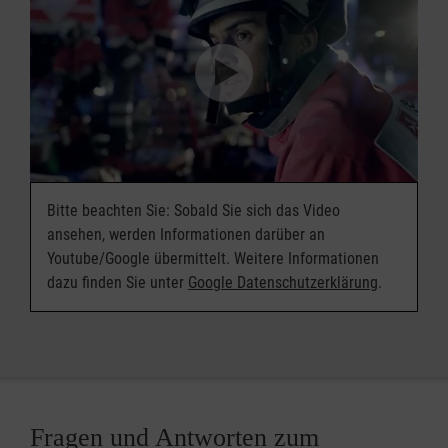
menschliche Not und machen die Liebe Gottes
nach einem Unfall werden Sie und Ihre
für Ihren Einsatz vor und werden dabei auch
zu den Menschen sichtbar. Die Dankbarkeit in
Familienangehörigen sicher nach Hause
durch hauptamtliche Fachkräfte unterstützt.
den Augen derer, denen Sie geholfen haben, ist
gebracht.
ihr Lohn, der Sie begreifen lässt, dass Sie
unsere Welt ein Stückchen besser gemacht
haben.
Bitte beachten Sie: Sobald Sie sich das Video
ansehen, werden Informationen darüber an
Youtube/Google übermittelt. Weitere Informationen
dazu finden Sie unter
Google Datenschutzerklärung
.
Fragen und Antworten zum