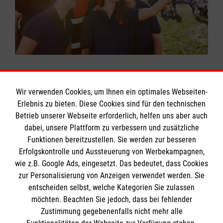
Maltesern. Weitere Informationen zu
eines Unfalls werden Sachschäden nicht
Selbstreflexion hilfreich.
Konditionen und Einsatzmöglichkeiten finden
ersetzt.
Akzeptanz von Rahmenbedingungen
Sie bei den
Malteser Freiwilligendiensten
.
Unser Verein hat bestimmte Strukturen
wenn ich anderen Schaden zufüge:
und Rahmenbedingungen. Diese müssen
Über unsere Haftpflichtversicherung sind
von jedem akzeptiert werden, um Konflikte
Sie gegen gesetzliche
zu vermeiden. Zu den Bedingungen gehört
Haftpflichtansprüche Dritter wegen
auch die Verpflichtung zur
Wir verwenden Cookies, um Ihnen ein optimales Webseiten-
Personenschäden versichert. Der
Erlebnis zu bieten. Diese Cookies sind für den technischen
Verschwiegenheit.
Versicherungsschutz gilt auch im Ausland.
Informationen
Betrieb unserer Webseite erforderlich, helfen uns aber auch
dabei, unsere Plattform zu verbessern und zusätzliche
Funktionen bereitzustellen. Sie werden zur besseren
Erfolgskontrolle und Aussteuerung von Werbekampagnen,
Impressum
wie z.B. Google Ads, eingesetzt. Das bedeutet, dass Cookies
Datenschutz
Die Malteser
zur Personalisierung von Anzeigen verwendet werden. Sie
Barrierefreiheit
entscheiden selbst, welche Kategorien Sie zulassen
Kontakt
möchten. Beachten Sie jedoch, dass bei fehlender
Malteser in Deutschland
Zustimmung gegebenenfalls nicht mehr alle
Malteserorden