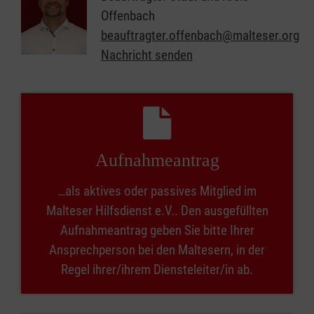
Offenbach
beauftragter.offenbach@malteser.org
Nachricht senden
Aufnahmeantrag
…als aktives oder passives Mitglied im
Malteser Hilfsdienst e.V.. Den ausgefüllten
Aufnahmeantrag geben Sie bitte Ihrer
Ansprechperson bei den Maltesern, in der
Regel ihrer/ihrem Diensteleiter/in ab.