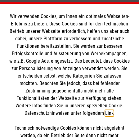
Wir verwenden Cookies, um Ihnen ein optimales Webseiten-
Erlebnis zu bieten. Diese Cookies sind für den technischen
Informationen
Betrieb unserer Webseite erforderlich, helfen uns aber auch
dabei, unsere Plattform zu verbessern und zusätzliche
Funktionen bereitzustellen. Sie werden zur besseren
Erfolgskontrolle und Aussteuerung von Werbekampagnen,
Impressum
wie z.B. Google Ads, eingesetzt. Das bedeutet, dass Cookies
Datenschutz
Die Malteser
zur Personalisierung von Anzeigen verwendet werden. Sie
Barrierefreiheit
entscheiden selbst, welche Kategorien Sie zulassen
Kontakt
möchten. Beachten Sie jedoch, dass bei fehlender
Malteser in Deutschland
Zustimmung gegebenenfalls nicht mehr alle
Medizinproduktesicherheit
Malteserorden
Funktionalitäten der Webseite zur Verfügung stehen.
Spendenkonto
Weitere Infos finden Sie in unseren speziellen Cookie-
Sharepoint
Datenschutzhinweisen unter folgendem
Link
.
Empfänger: Malteser Hilfsdienst e.V.
Technisch notwendige Cookies können nicht abgelehnt
Pax-Bank für Kirche und Caritas eG
So finden Sie uns
werden, da ein Betrieb der Seite dann nicht mehr