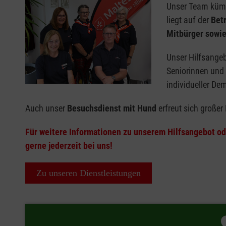
Unser Team kümm
liegt auf der
Bet
Mitbürger sowie
Unser Hilfsange
Seniorinnen und 
individueller D
Auch unser
Besuchsdienst mit Hund
erfreut sich großer 
Für weitere Informationen zu unserem Hilfsangebot od
gerne jederzeit bei uns!
Zu unseren Dienstleistungen