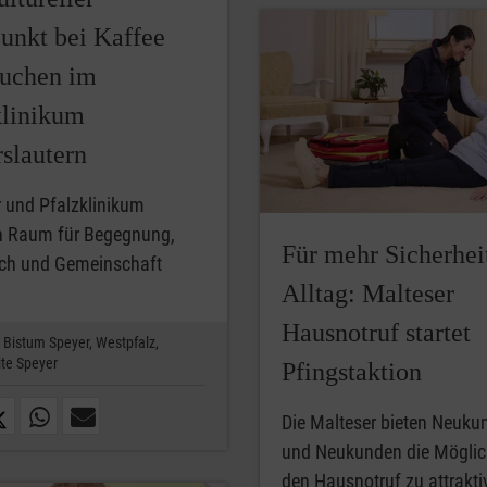
punkt bei Kaffee
uchen im
klinikum
slautern
 und Pfalzklinikum
n Raum für Begegnung,
Für mehr Sicherhei
ch und Gemeinschaft
Alltag: Malteser
Hausnotruf startet
Bistum Speyer,
Westpfalz,
te Speyer
Pfingstaktion
Die Malteser bieten Neuku
und Neukunden die Möglich
den Hausnotruf zu attrakti