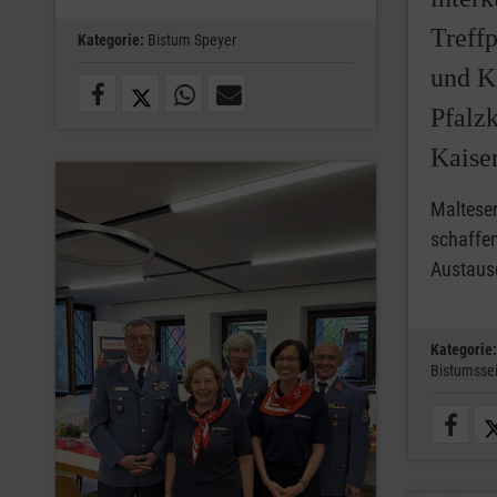
Treff
Kategorie:
Bistum Speyer
und K
Pfalz
Kaiser
Malteser
schaffe
Austaus
Kategorie:
Bistumssei