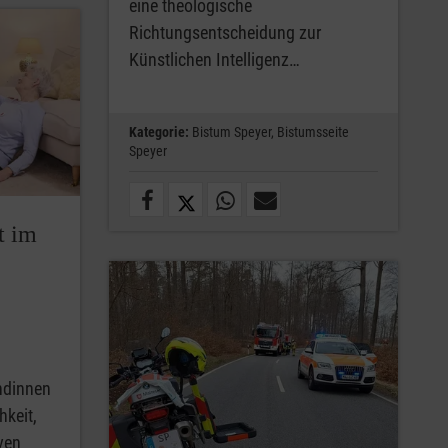
eine theologische
Richtungsentscheidung zur
Künstlichen Intelligenz…
Kategorie:
Bistum Speyer,
Bistumsseite
Speyer
t im
ndinnen
keit,
ven