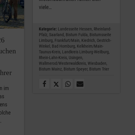
viele…
Kategorie:
Landesseite Hessen,
Rheinland-
Pfalz,
Saarland,
Bistum Fulda,
Bistumsseite
26
Limburg,
Frankfurt/Main,
Kiedrich,
Oestrich-
Winkel,
Bad Homburg,
Kelkheim/Main-
suchen
Taunus-Kreis,
Landkreis Limburg-Weilburg,
Rhein-Lahn-Kreis,
Usingen,
Wallmerod/Westerwaldkreis,
Wiesbaden,
Bistum Mainz,
Bistum Speyer,
Bistum Trier
hrer
n im
as
bens
olche
…