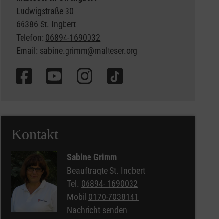
Ludwigstraße 30
66386 St. Ingbert
Telefon:
06894-1690032
Email: sabine.grimm@malteser.org
Kontakt
Sabine Grimm
Beauftragte St. Ingbert
Tel.
06894- 1690032
Mobil
0170-7038141
Nachricht senden