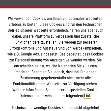
Wir verwenden Cookies, um Ihnen ein optimales Webseiten-
Erlebnis zu bieten. Diese Cookies sind für den technischen
Informationen
Betrieb unserer Webseite erforderlich, helfen uns aber auch
dabei, unsere Plattform zu verbessern und zusätzliche
Funktionen bereitzustellen. Sie werden zur besseren
Erfolgskontrolle und Aussteuerung von Werbekampagnen,
Impressum
wie z.B. Google Ads, eingesetzt. Das bedeutet, dass Cookies
Datenschutz
Die Malteser
zur Personalisierung von Anzeigen verwendet werden. Sie
Barrierefreiheit
entscheiden selbst, welche Kategorien Sie zulassen
Kontakt
möchten. Beachten Sie jedoch, dass bei fehlender
Malteser in Deutschland
Zustimmung gegebenenfalls nicht mehr alle
Malteserorden
Funktionalitäten der Webseite zur Verfügung stehen.
Spendenkonto
Weitere Infos finden Sie in unseren speziellen Cookie-
Sharepoint
Datenschutzhinweisen unter folgendem
Link
.
Empfänger: Malteser Hilfsdienst e.V.
Technisch notwendige Cookies können nicht abgelehnt