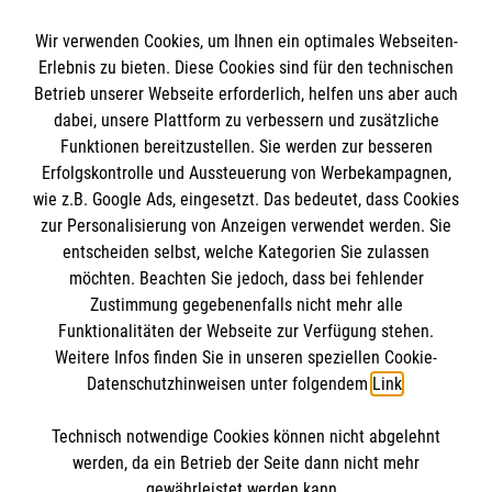
Wir verwenden Cookies, um Ihnen ein optimales Webseiten-
Erlebnis zu bieten. Diese Cookies sind für den technischen
Informationen
Betrieb unserer Webseite erforderlich, helfen uns aber auch
dabei, unsere Plattform zu verbessern und zusätzliche
Funktionen bereitzustellen. Sie werden zur besseren
Erfolgskontrolle und Aussteuerung von Werbekampagnen,
Impressum
wie z.B. Google Ads, eingesetzt. Das bedeutet, dass Cookies
Datenschutz
Die Malteser
zur Personalisierung von Anzeigen verwendet werden. Sie
Barrierefreiheit
entscheiden selbst, welche Kategorien Sie zulassen
Kontakt
möchten. Beachten Sie jedoch, dass bei fehlender
Malteser in Deutschland
Zustimmung gegebenenfalls nicht mehr alle
Malteserorden
Funktionalitäten der Webseite zur Verfügung stehen.
Spendenkonto
Weitere Infos finden Sie in unseren speziellen Cookie-
Sharepoint
Datenschutzhinweisen unter folgendem
Link
.
Empfänger: Malteser Hilfsdienst e.V.
Technisch notwendige Cookies können nicht abgelehnt
Bank: Pax-Bank für Kirche und Caritas eG
So finden Sie uns
werden, da ein Betrieb der Seite dann nicht mehr
IBAN: DE94 3706 0120 1201 2270 18
gewährleistet werden kann.