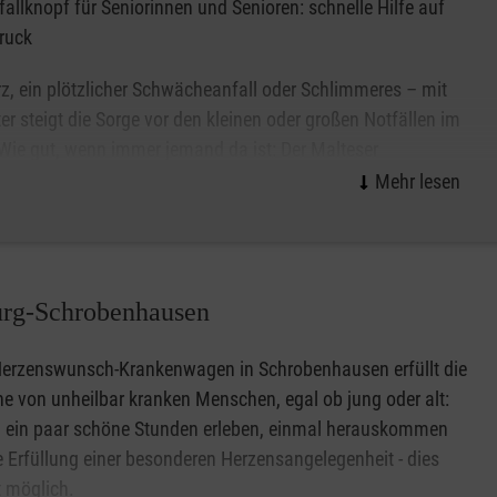
fallknopf für Seniorinnen und Senioren: schnelle Hilfe auf
ruck
rz, ein plötzlicher Schwächeanfall oder Schlimmeres – mit
er steigt die Sorge vor den kleinen oder großen Notfällen im
 Wie gut, wenn immer jemand da ist: Der Malteser
ruf ist per Notfallknopf rund um die Uhr erreichbar und
wenn es darauf ankommt. Erfahren Sie hier, wie Sie oder Ihre
wert zu Hause leben können.
ll und einfach Hilfe auf Knopfdruck anfordern. Das kleine,
rg-Schrobenhausen
 getragen werden oder auf Wunsch auch als Halskette.
Herzenswunsch-Krankenwagen in Schrobenhausen erfüllt die
 von unheilbar kranken Menschen, egal ob jung oder alt:
h ein paar schöne Stunden erleben, einmal herauskommen
e Erfüllung einer besonderen Herzensangelegenheit - dies
hbar.
st möglich.