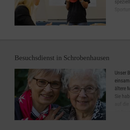
speziel
Sportun
Gerne b
einen i
melden Sie sich einfach bei uns. Wir helfen Ihnen gerne w
Besuchsdienst in Schrobenhausen
Unser B
einsam
ältere 
Sie hab
auf die
ist Rau
Lebensg
Handrei