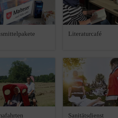
smittelpakete
Literaturcafé
hafahrten
Sanitätsdienst