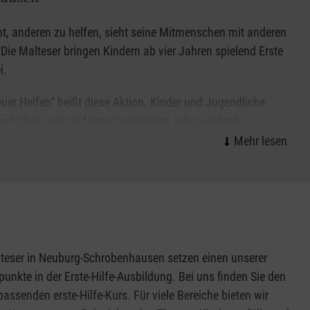
nt, anderen zu helfen, sieht seine Mitmenschen mit anderen
Die Malteser bringen Kindern ab vier Jahren spielend Erste
i.
uer Helfen“ heißt diese Aktion. Kinder und Jugendliche
und üben, wie sie Menschen trösten (also seelisch
n), wie sie selbst helfen (also einfache Verbände anlegen)
 sie schnell Hilfe holen (also den Notruf richtig absetzen)
ch an Altersgruppen zwischen vier und 16 Jahren.
teser in Neuburg-Schrobenhausen setzen einen unserer
unkte in der Erste-Hilfe-Ausbildung. Bei uns finden Sie den
 passenden erste-Hilfe-Kurs. Für viele Bereiche bieten wir