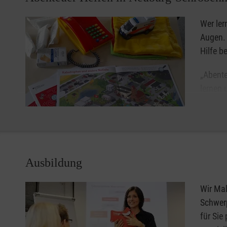
Wer ler
Augen. 
Hilfe be
„Abente
lernen 
betreue
und wie
können.
„Abenteuer Helfen“ ist modular aufgebaut und richtet si
Ausbildung
Wir Mal
Schwerp
für Sie