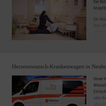
Der Not
Knopfd
Ein Stu
dem Alt
Alltag.
Hausnot
hilft, 
Angehörigen alleine weiter selbstbestimmt und unbesch
Mit dem Malteser Hausnotruf lässt sich bei Bedarf schne
Herzenswunsch-Krankenwagen in Neubu
handliche Gerät kann als Notrufarmband am Handgelenk
Unser 
Noch Fragen zum Hausnotruf?
Wünsche
0800 99 66 029
Einfac
oder di
Unsere Mitarbeiter sind Mo-Fr von 8-20 Uhr für Sie erreic
alles i