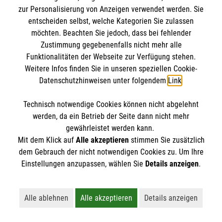
gespendete Lebensmittel
zur Personalisierung von Anzeigen verwendet werden. Sie
abholen.
entscheiden selbst, welche Kategorien Sie zulassen
möchten. Beachten Sie jedoch, dass bei fehlender
Zustimmung gegebenenfalls nicht mehr alle
Kategorie:
Schrobenhausen
Funktionalitäten der Webseite zur Verfügung stehen.
Weitere Infos finden Sie in unseren speziellen Cookie-
Datenschutzhinweisen unter folgendem
Link
.
Technisch notwendige Cookies können nicht abgelehnt
werden, da ein Betrieb der Seite dann nicht mehr
gewährleistet werden kann.
Weitere News laden
Mit dem Klick auf
Alle akzeptieren
stimmen Sie zusätzlich
dem Gebrauch der nicht notwendigen Cookies zu. Um Ihre
Einstellungen anzupassen, wählen Sie
Details anzeigen
.
Alle ablehnen
Alle akzeptieren
Details anzeigen
Lehnt alle nicht-essentiellen Cookies ab
Akzeptiert alle Cookies einschließl
Öffnet detaillie
Informationen