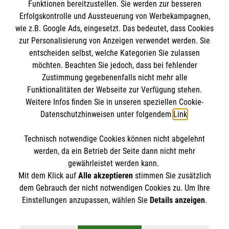
Funktionen bereitzustellen. Sie werden zur besseren
Erfolgskontrolle und Aussteuerung von Werbekampagnen,
Impressum
wie z.B. Google Ads, eingesetzt. Das bedeutet, dass Cookies
Datenschutz
Die Malteser
zur Personalisierung von Anzeigen verwendet werden. Sie
Barrierefreiheit
entscheiden selbst, welche Kategorien Sie zulassen
Kontakt
möchten. Beachten Sie jedoch, dass bei fehlender
Malteser in Deutschland
Zustimmung gegebenenfalls nicht mehr alle
Malteserorden
Funktionalitäten der Webseite zur Verfügung stehen.
Spendenkonto
Weitere Infos finden Sie in unseren speziellen Cookie-
Sharepoint
Datenschutzhinweisen unter folgendem
Link
.
Empfänger: Malteser Hilfsdienst e.V.
Technisch notwendige Cookies können nicht abgelehnt
Bank: Pax-Bank für Kirche und Caritas eG
So finden Sie uns
werden, da ein Betrieb der Seite dann nicht mehr
IBAN: DE19 3706 0193 4003 8880 83
gewährleistet werden kann.
Mit dem Klick auf
Alle akzeptieren
stimmen Sie zusätzlich
BIC: GENODED1PAX
Malteser Landesgeschäftsstelle
dem Gebrauch der nicht notwendigen Cookies zu. Um Ihre
Stichwort: Malteser RLP
Der Malteser Hilfsdienst e.V. ist als eingetragene
Einstellungen anzupassen, wählen Sie
Details anzeigen
.
Rheinland-Pfalz
gemeinnützige Organisation von der Körperschaft- und
Jägerstraße 37
Gewerbesteuer befreit.