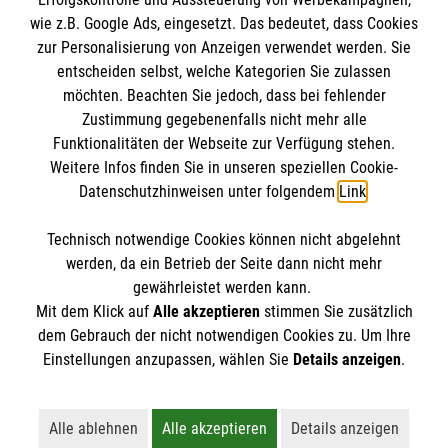
Impressum
wie z.B. Google Ads, eingesetzt. Das bedeutet, dass Cookies
Datenschutz
Die Malteser
zur Personalisierung von Anzeigen verwendet werden. Sie
Barrierefreiheit
entscheiden selbst, welche Kategorien Sie zulassen
Kontakt
möchten. Beachten Sie jedoch, dass bei fehlender
Malteser in Deutschland
Zustimmung gegebenenfalls nicht mehr alle
Malteserorden
Funktionalitäten der Webseite zur Verfügung stehen.
Spendenkonto
Weitere Infos finden Sie in unseren speziellen Cookie-
Sharepoint
Datenschutzhinweisen unter folgendem
Link
.
Empfänger: Malteser Hilfsdienst e.V.
Technisch notwendige Cookies können nicht abgelehnt
Bank: Pax-Bank für Kirche und Caritas eG
So finden Sie uns
werden, da ein Betrieb der Seite dann nicht mehr
IBAN: DE19 3706 0193 4003 8880 83
gewährleistet werden kann.
Mit dem Klick auf
Alle akzeptieren
stimmen Sie zusätzlich
BIC: GENODED1PAX
Malteser Landesgeschäftsstelle
dem Gebrauch der nicht notwendigen Cookies zu. Um Ihre
Stichwort: Malteser RLP
Der Malteser Hilfsdienst e.V. ist als eingetragene
Einstellungen anzupassen, wählen Sie
Details anzeigen
.
Rheinland-Pfalz
gemeinnützige Organisation von der Körperschaft- und
Jägerstraße 37
Gewerbesteuer befreit.
55131 Mainz
Alle ablehnen
Alle akzeptieren
Details anzeigen
Lehnt alle nicht-essentiellen Cookies ab
Akzeptiert alle Cookies einschließl
Öffnet detaillie