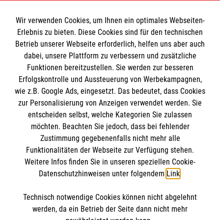
Wir verwenden Cookies, um Ihnen ein optimales Webseiten-
Erlebnis zu bieten. Diese Cookies sind für den technischen
Betrieb unserer Webseite erforderlich, helfen uns aber auch
Informationen
dabei, unsere Plattform zu verbessern und zusätzliche
Funktionen bereitzustellen. Sie werden zur besseren
Erfolgskontrolle und Aussteuerung von Werbekampagnen,
Impressum
wie z.B. Google Ads, eingesetzt. Das bedeutet, dass Cookies
Datenschutz
Die Malteser
zur Personalisierung von Anzeigen verwendet werden. Sie
Barrierefreiheit
entscheiden selbst, welche Kategorien Sie zulassen
Kontakt
möchten. Beachten Sie jedoch, dass bei fehlender
Malteser in Deutschland
Zustimmung gegebenenfalls nicht mehr alle
Funktionalitäten der Webseite zur Verfügung stehen.
Malteserorden
Spendenkonto
Weitere Infos finden Sie in unseren speziellen Cookie-
Sharepoint
Datenschutzhinweisen unter folgendem
Link
.
Empfänger: Malteser Hilfsdienst e.V.
Technisch notwendige Cookies können nicht abgelehnt
Bank: Pax-Bank für Kirche und Caritas eG
So finden Sie uns
werden, da ein Betrieb der Seite dann nicht mehr
IBAN: DE19 3706 0193 4003 8880 83