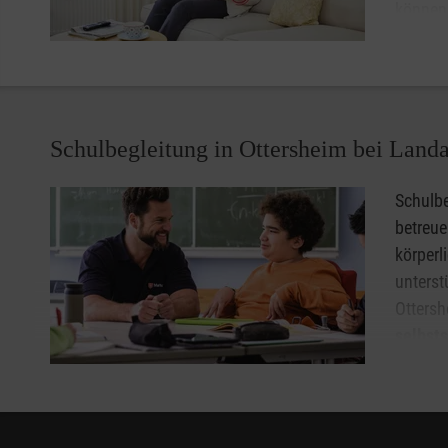
Alle Informationen zum Malteser Fahrdienst finden Sie
h
können 
unbesch
handli
getrage
Lassen Sie sich unter
0800 9966001
gebührenfrei berate
Schulbegleitung in Ottersheim bei Land
Hausnotruf in Ottersheim bei Landau.
Schulbe
betreu
körperl
unters
Ottersh
selbst
Diese U
die Kinder und Jugendlichen brauchen, und im Einklang 