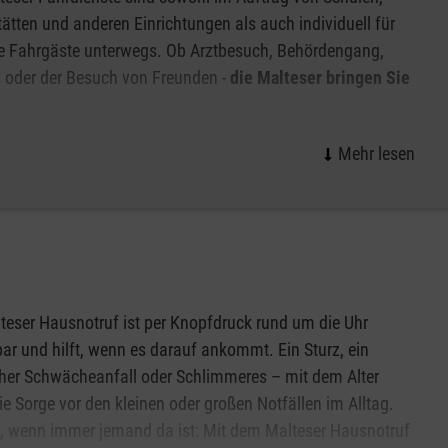
ätten und anderen Einrichtungen als auch individuell für
e Fahrgäste unterwegs. Ob Arztbesuch, Behördengang,
 oder der Besuch von Freunden -
die Malteser bringen Sie
 Fahrdiensten der Malteser steht die
freundliche und
ässige Beförderung und die umfassende Betreuung der
hrt. Jedes Jahr legen die Fahrdienste der Malteser in
ste zurück. Etwa 2800 Fahrzeuge stehen hierfür zur
örderung mit hohem Komfort.
die Malteser Sie gerne auch bei der
Antragstellung auf
teser Hausnotruf ist per Knopfdruck rund um die Uhr
zialamt
.
bar und hilft, wenn es darauf ankommt. Ein Sturz, ein
cher Schwächeanfall oder Schlimmeres – mit dem Alter
ten und sorgen so ganz unkompliziert für Ihre Mobilität.
die Sorge vor den kleinen oder großen Notfällen im Alltag.
, wenn immer jemand da ist: Mit dem Malteser Hausnotruf