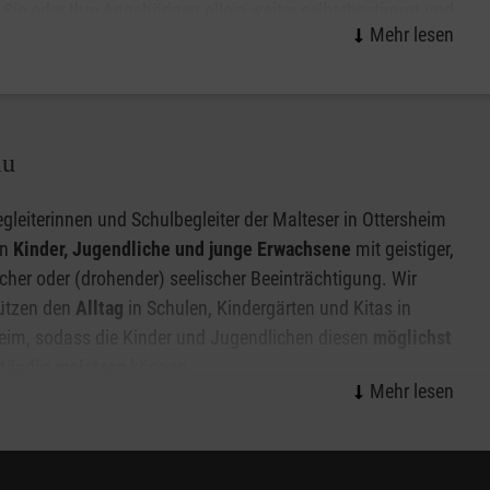
ier
!
Sie oder Ihre Angehörigen allein weiter selbstbestimmt und
wert zu Hause in Ottersheim bei Landau leben. Das kleine,
che Gerät kann wie eine Armbanduhr am Handgelenk
n werden oder auf Wunsch auch als Halskette.
n und erhalten weitere Informationen zum Malteser
au
gleiterinnen und Schulbegleiter der Malteser in Ottersheim
en
Kinder, Jugendliche und junge Erwachsene
mit geistiger,
icher oder (drohender) seelischer Beeinträchtigung. Wir
tützen den
Alltag
in Schulen, Kindergärten und Kitas in
eim, sodass die Kinder und Jugendlichen diesen
möglichst
ständig meistern
können.
nterstützung geben wir ganz individuell, je nachdem was
mit den Vorgaben der Kostenträger.