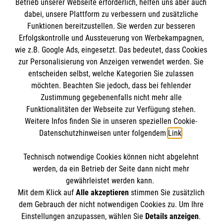
Betrieb unserer Webseite erforderlich, helfen uns aber auch
Informationen
dabei, unsere Plattform zu verbessern und zusätzliche
Funktionen bereitzustellen. Sie werden zur besseren
Erfolgskontrolle und Aussteuerung von Werbekampagnen,
Impressum
wie z.B. Google Ads, eingesetzt. Das bedeutet, dass Cookies
Datenschutz
Die Malteser
zur Personalisierung von Anzeigen verwendet werden. Sie
Barrierefreiheit
entscheiden selbst, welche Kategorien Sie zulassen
Kontakt
möchten. Beachten Sie jedoch, dass bei fehlender
Malteser in Deutschland
Zustimmung gegebenenfalls nicht mehr alle
Medizinproduktesicherheit
Funktionalitäten der Webseite zur Verfügung stehen.
Malteserorden
Spendenkonto
Weitere Infos finden Sie in unseren speziellen Cookie-
Sharepoint
Datenschutzhinweisen unter folgendem
Link
.
Empfänger: Malteser Hilfsdienst e.V.
Technisch notwendige Cookies können nicht abgelehnt
Pax-Bank für Kirche und Caritas eG
So finden Sie uns
werden, da ein Betrieb der Seite dann nicht mehr
IBAN: DE79 3706 0120 1201 2200 13
gewährleistet werden kann.
Mit dem Klick auf
Alle akzeptieren
stimmen Sie zusätzlich
BIC: GENODED1PA7
Lange Str. 78
dem Gebrauch der nicht notwendigen Cookies zu. Um Ihre
Der Malteser Hilfsdienst e.V. ist als eingetragene
Einstellungen anzupassen, wählen Sie
Details anzeigen
.
76879 Ottersheim bei Landau