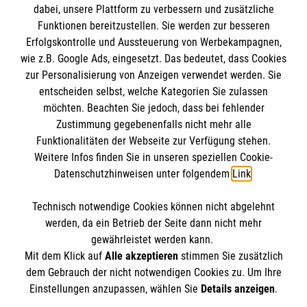
dabei, unsere Plattform zu verbessern und zusätzliche
Funktionen bereitzustellen. Sie werden zur besseren
Erfolgskontrolle und Aussteuerung von Werbekampagnen,
Impressum
wie z.B. Google Ads, eingesetzt. Das bedeutet, dass Cookies
Datenschutz
Die Malteser
zur Personalisierung von Anzeigen verwendet werden. Sie
Kontakt
entscheiden selbst, welche Kategorien Sie zulassen
möchten. Beachten Sie jedoch, dass bei fehlender
Malteser in Deutschland
Zustimmung gegebenenfalls nicht mehr alle
Malteserorden
Funktionalitäten der Webseite zur Verfügung stehen.
Reference
Weitere Infos finden Sie in unseren speziellen Cookie-
Sharepoint
Datenschutzhinweisen unter folgendem
Link
.
Spendenkonto
Technisch notwendige Cookies können nicht abgelehnt
So finden Sie uns
werden, da ein Betrieb der Seite dann nicht mehr
Empfänger: Malteser Hilfsdienst e.V.
gewährleistet werden kann.
Mit dem Klick auf
Alle akzeptieren
stimmen Sie zusätzlich
Bank: Pax-Bank für Kirche und Caritas eG
Schmedehausener Str. 6
dem Gebrauch der nicht notwendigen Cookies zu. Um Ihre
IBAN: DE11370601201201214447
Der Malteser Hilfsdienst e.V. ist als eingetragene
Einstellungen anzupassen, wählen Sie
Details anzeigen
.
48346 Ostbevern
BIC: GENODED1PA7
gemeinnützige Organisation von der Körperschaft- und