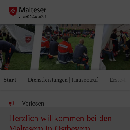
Start
Dienstleistungen | Hausnotruf
Erste-Hi
Vorlesen
Herzlich willkommen bei den
Maltesern in Ostbevern