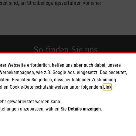
it sind, an Streitbeilegungsverfahren vor einer
So finden Sie uns
rer Webseite erforderlich, helfen uns aber auch dabei, unsere
 e.V.
Lattweg 2-4
 Werbekampagnen, wie z.B. Google Ads, eingesetzt. Das bedeutet,
 Caritas eG
49377 Vechta
chten. Beachten Sie jedoch, dass bei fehlender Zustimmung
ziellen Cookie-Datenschutzhinweisen unter folgendem
Link
.
015
Telefon: 04441-9250-0
offizialatsbezirk.oldenburg@malteser.org
mehr gewährleistet werden kann.
stellungen anzupassen, wählen Sie
Details anzeigen
.
ich Marketing und Analyse
rte Cookie-Einstellungen