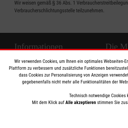
Wir weisen gemäß § 36 Abs. 1 Verbraucherstreitbeilegungs
Verbraucherschlichtungsstelle teilzunehmen.
Informationen
Die Ma
Wir verwenden Cookies, um Ihnen ein optimales Webseiten-Erle
Impressum
Malteser in
Plattform zu verbessern und zusätzliche Funktionen bereitzuste
Datenschutz
Malteseror
dass Cookies zur Personalisierung von Anzeigen verwendet
gegebenenfalls nicht mehr alle Funktionalitäten der Web
Sharepoint
Barrierefreiheit
Kontakt
Technisch notwendige Cookies k
AGB
Mit dem Klick auf
Alle akzeptieren
stimmen Sie zusä
Der Malteser Hilfsdienst e.V. ist als eingetragene gemeinnü