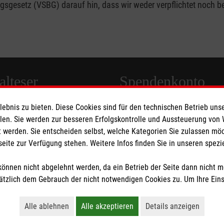
gesetz (VSBG) darauf hin, dass wir weder verpflichtet noch bere
lteser
Spendenkonto
bnis zu bieten. Diese Cookies sind für den technischen Betrieb unse
 Deutschland
Empfänger: Malteser Hilfsdienst
llen. Sie werden zur besseren Erfolgskontrolle und Aussteuerung von
den
Bank: Pax-Bank für Kirche und
 werden. Sie entscheiden selbst, welche Kategorien Sie zulassen mö
seite zur Verfügung stehen. Weitere Infos finden Sie in unseren spe
IBAN: DE49370601201201225
BIC: GENODED1PA7
önnen nicht abgelehnt werden, da ein Betrieb der Seite dann nicht 
tzlich dem Gebrauch der nicht notwendigen Cookies zu. Um Ihre Ein
tzige Organisation von der Körperschaft- und Gewerbesteuer befreit.
Alle ablehnen
Alle akzeptieren
Details anzeigen
Lehnt alle nicht-essentiellen Cookies ab
Akzeptiert alle Cookies einschließl
Öffnet detaillie