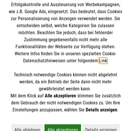
Erfolgskontrolle und Aussteuerung von Werbekampagnen,
Impressum
wie z.B. Google Ads, eingesetzt. Das bedeutet, dass Cookies
Datenschutz
Die Malteser
zur Personalisierung von Anzeigen verwendet werden. Sie
Kontakt
entscheiden selbst, welche Kategorien Sie zulassen
möchten. Beachten Sie jedoch, dass bei fehlender
AGB
Malteser in Deutschland
Zustimmung gegebenenfalls nicht mehr alle
Funktionalitäten der Webseite zur Verfügung stehen.
Malteserorden
Spendenkonto
Weitere Infos finden Sie in unseren speziellen Cookie-
Sharepoint
Datenschutzhinweisen unter folgendem
Link
.
Spendenkonto
Technisch notwendige Cookies können nicht abgelehnt
So finden sie uns
werden, da ein Betrieb der Seite dann nicht mehr
gewährleistet werden kann.
Empfänger: Malteser Hilfsdienst e.V.
Mit dem Klick auf
Alle akzeptieren
stimmen Sie zusätzlich
Bank: Pax-Bank für Kirche und Caritas eG
So finden Sie uns
dem Gebrauch der nicht notwendigen Cookies zu. Um Ihre
Der Malteser Hilfsdienst e.V. ist als eingetragene
IBAN: DE49370601201201225015
Einstellungen anzupassen, wählen Sie
Details anzeigen
.
gemeinnützige Organisation von der Körperschaft- und
BIC: GENODED1PA7
Lattweg 2-4
Gewerbesteuer befreit.
Alle ablehnen
Alle akzeptieren
Details anzeigen
49377 Vechta