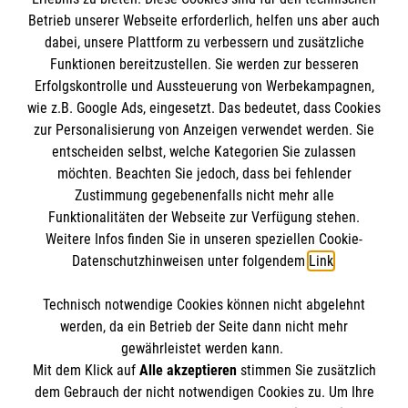
Informationen
Betrieb unserer Webseite erforderlich, helfen uns aber auch
dabei, unsere Plattform zu verbessern und zusätzliche
Funktionen bereitzustellen. Sie werden zur besseren
Erfolgskontrolle und Aussteuerung von Werbekampagnen,
Impressum
wie z.B. Google Ads, eingesetzt. Das bedeutet, dass Cookies
Datenschutz
Die Malteser
zur Personalisierung von Anzeigen verwendet werden. Sie
Kontakt
entscheiden selbst, welche Kategorien Sie zulassen
Barrierefreiheit
möchten. Beachten Sie jedoch, dass bei fehlender
Malteser in Deutschland
Zustimmung gegebenenfalls nicht mehr alle
Malteserorden
Funktionalitäten der Webseite zur Verfügung stehen.
Spendenkonto
Weitere Infos finden Sie in unseren speziellen Cookie-
Sharepoint
Datenschutzhinweisen unter folgendem
Link
.
Empfänger: Malteser Hilfsdienst e.V.
Technisch notwendige Cookies können nicht abgelehnt
IBAN: DE39 3706 0120 1201 2150 10
So finden Sie uns
werden, da ein Betrieb der Seite dann nicht mehr
BIC: GENODED1PA7
gewährleistet werden kann.
Mit dem Klick auf
Alle akzeptieren
stimmen Sie zusätzlich
Stichwort: Nordhorn
Zeppelinstraße 17
dem Gebrauch der nicht notwendigen Cookies zu. Um Ihre
Der Malteser Hilfsdienst e.V. ist als eingetragene