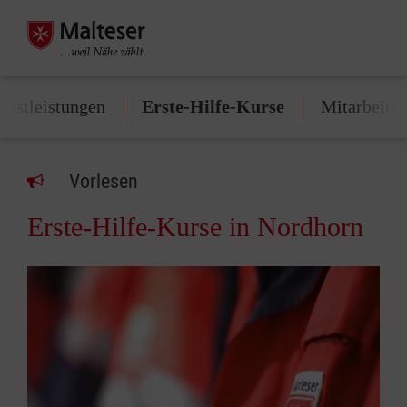
enstleistungen
Erste-Hilfe-Kurse
Mitarbeite
Vorlesen
Erste-Hilfe-Kurse in Nordhorn