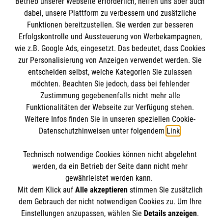
Betrieb unserer Webseite erforderlich, helfen uns aber auch
Informationen
Stunden Praktikum in einer stationären
dabei, unsere Plattform zu verbessern und zusätzliche
Altenhilfeeinrichtung.
Funktionen bereitzustellen. Sie werden zur besseren
Erfolgskontrolle und Aussteuerung von Werbekampagnen,
Impressum
Pflege-Kurs buchen
wie z.B. Google Ads, eingesetzt. Das bedeutet, dass Cookies
Datenschutz
Die Malteser
zur Personalisierung von Anzeigen verwendet werden. Sie
Kontakt
entscheiden selbst, welche Kategorien Sie zulassen
Barrierefreiheit
möchten. Beachten Sie jedoch, dass bei fehlender
Malteser in Deutschland
Zustimmung gegebenenfalls nicht mehr alle
Funktionalitäten der Webseite zur Verfügung stehen.
Malteserorden
Spendenkonto
Weitere Infos finden Sie in unseren speziellen Cookie-
Sharepoint
Datenschutzhinweisen unter folgendem
Link
.
Empfänger: Malteser Hilfsdienst e.V.
Technisch notwendige Cookies können nicht abgelehnt
IBAN: DE39 3706 0120 1201 2150 10
So finden Sie uns
werden, da ein Betrieb der Seite dann nicht mehr
BIC: GENODED1PA7
gewährleistet werden kann.
Mit dem Klick auf
Alle akzeptieren
stimmen Sie zusätzlich
Stichwort: Nordhorn
Zeppelinstraße 17
dem Gebrauch der nicht notwendigen Cookies zu. Um Ihre
Der Malteser Hilfsdienst e.V. ist als eingetragene
Einstellungen anzupassen, wählen Sie
Details anzeigen
.
48529 Nordhorn