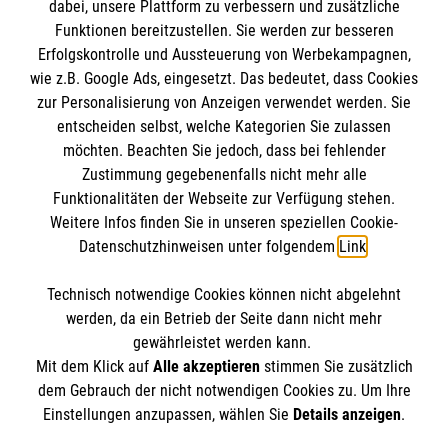
dabei, unsere Plattform zu verbessern und zusätzliche
Funktionen bereitzustellen. Sie werden zur besseren
Erfolgskontrolle und Aussteuerung von Werbekampagnen,
Impressum
wie z.B. Google Ads, eingesetzt. Das bedeutet, dass Cookies
Datenschutz
Die Malteser
zur Personalisierung von Anzeigen verwendet werden. Sie
Barrierefreiheit
entscheiden selbst, welche Kategorien Sie zulassen
Kontakt
möchten. Beachten Sie jedoch, dass bei fehlender
Malteser in Deutschland
Zustimmung gegebenenfalls nicht mehr alle
Malteserorden
Funktionalitäten der Webseite zur Verfügung stehen.
Spendenkonto
Weitere Infos finden Sie in unseren speziellen Cookie-
Sharepoint
Datenschutzhinweisen unter folgendem
Link
.
Malteser Hilfsdienst e.V.
Technisch notwendige Cookies können nicht abgelehnt
Liga-Bank Eichstätt
So finden Sie uns
werden, da ein Betrieb der Seite dann nicht mehr
DE58 7509 0300 0007 6122 22
gewährleistet werden kann.
Mit dem Klick auf
Alle akzeptieren
stimmen Sie zusätzlich
GENODEF1M05
Ringstraße 61
dem Gebrauch der nicht notwendigen Cookies zu. Um Ihre
Der Malteser Hilfsdienst e.V. ist als eingetragene
Einstellungen anzupassen, wählen Sie
Details anzeigen
.
92318 Neumarkt
gemeinnützige Organisation von der Körperschaft- und