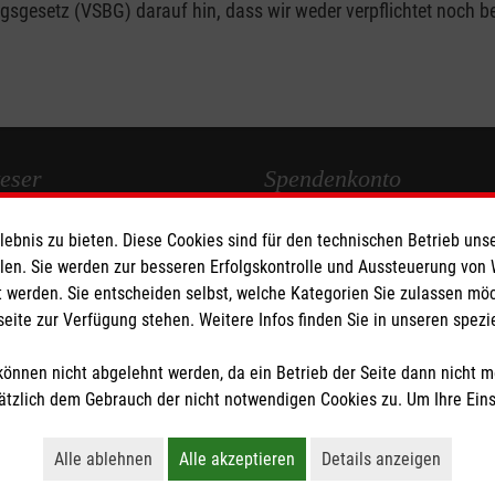
gesetz (VSBG) darauf hin, dass wir weder verpflichtet noch bere
eser
Spendenkonto
bnis zu bieten. Diese Cookies sind für den technischen Betrieb unse
 Deutschland
Malteser Hilfsdienst e.V.
llen. Sie werden zur besseren Erfolgskontrolle und Aussteuerung von
den
Liga-Bank Eichstätt
 werden. Sie entscheiden selbst, welche Kategorien Sie zulassen mö
DE58 7509 0300 0007 6122 22
seite zur Verfügung stehen. Weitere Infos finden Sie in unseren spe
GENODEF1M05
önnen nicht abgelehnt werden, da ein Betrieb der Seite dann nicht 
tzlich dem Gebrauch der nicht notwendigen Cookies zu. Um Ihre Ein
tzige Organisation von der Körperschaft- und Gewerbesteuer befreit.
Alle ablehnen
Alle akzeptieren
Details anzeigen
Lehnt alle nicht-essentiellen Cookies ab
Akzeptiert alle Cookies einschließl
Öffnet detaillie