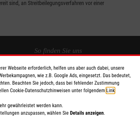
it sind, an Streitbeilegungsverfahren vor einer
So finden Sie uns
rer Webseite erforderlich, helfen uns aber auch dabei, unsere
Ringstraße 61
 Werbekampagnen, wie z.B. Google Ads, eingesetzt. Das bedeutet,
92318 Neumarkt
chten. Beachten Sie jedoch, dass bei fehlender Zustimmung
Telefon: 0151 11171231
ziellen Cookie-Datenschutzhinweisen unter folgendem
Link
.
Email:
Mimoza.Marku@malteser.org
mehr gewährleistet werden kann.
stellungen anzupassen, wählen Sie
Details anzeigen
.
ich Marketing und Analyse
rte Cookie-Einstellungen