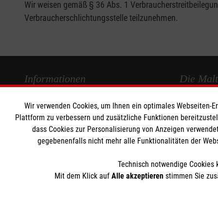
Wir weisen gemäß § 36 Abs. 1 Verbraucherstreitbeilegungs
Verbraucherschlichtungsstelle teilzunehmen.
Informationen
Die Malt
Wir verwenden Cookies, um Ihnen ein optimales Webseiten-Erle
Impressum
Malteser in
Plattform zu verbessern und zusätzliche Funktionen bereitzuste
Datenschutz
Malteseror
dass Cookies zur Personalisierung von Anzeigen verwendet
Barrierefreiheit
Sharepoint
gegebenenfalls nicht mehr alle Funktionalitäten der Web
Kontakt
Technisch notwendige Cookies k
Mit dem Klick auf
Alle akzeptieren
stimmen Sie zusä
Der Malteser Hilfsdienst e.V. ist als eingetragene gemeinnü