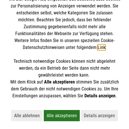
Datenschutz
Die Malteser
zur Personalisierung von Anzeigen verwendet werden. Sie
Kontakt
entscheiden selbst, welche Kategorien Sie zulassen
Barrierefreiheit
möchten. Beachten Sie jedoch, dass bei fehlender
Malteser in Deutschland
Zustimmung gegebenenfalls nicht mehr alle
Funktionalitäten der Webseite zur Verfügung stehen.
Malteserorden
Spendenkonto
Weitere Infos finden Sie in unseren speziellen Cookie-
Sharepoint
Datenschutzhinweisen unter folgendem
Link
.
Empfänger: Malteser Hilfsdienst e.V.
Technisch notwendige Cookies können nicht abgelehnt
Bank: PAX Bank für Kirche und Caritas eG
So finden Sie uns
werden, da ein Betrieb der Seite dann nicht mehr
IBAN:
DE12370601201201213556
gewährleistet werden kann.
Mit dem Klick auf
Alle akzeptieren
stimmen Sie zusätzlich
BIC: GENODED1PA7
Streitfeldstraße 1
dem Gebrauch der nicht notwendigen Cookies zu. Um Ihre
Der Malteser Hilfsdienst e.V. ist als eingetragene
Einstellungen anzupassen, wählen Sie
Details anzeigen
.
81673 München
gemeinnützige Organisation von der Körperschaft- und
Telefon: 089 43608 500
Gewerbesteuer befreit.
Email:
malteser.muenchen@malteser.org
Alle ablehnen
Alle akzeptieren
Details anzeigen
Lehnt alle nicht-essentiellen Cookies ab
Akzeptiert alle Cookies einschließl
Öffnet detaillie