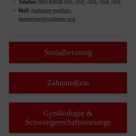
Telefon:
089/43608-550, -552, -553, -554, -555
Mail:
malteser-medizin-
muenchen@malteser.org
Sozialberatung
Zahnmedizin
Gynäkologie &
Schwangerschaftsvorsorge