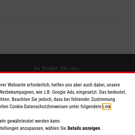
So finden Sie uns
rer Webseite erforderlich, helfen uns aber auch dabei, unsere
 e.V.
Lengericher Str. 39
 Werbekampagnen, wie z.B. Google Ads, eingesetzt. Das bedeutet,
150 10
49809 Lingen
chten. Beachten Sie jedoch, dass bei fehlender Zustimmung
Telefon: 0591 610590
ziellen Cookie-Datenschutzhinweisen unter folgendem
Link
.
Email: info.lingen@malteser.org
mehr gewährleistet werden kann.
stellungen anzupassen, wählen Sie
Details anzeigen
.