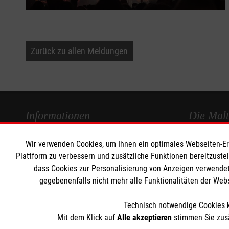
Zurück zu allen Meldungen
Informationen
Die Malt
Wir verwenden Cookies, um Ihnen ein optimales Webseiten-Erle
Impressum
Malteser in
Plattform zu verbessern und zusätzliche Funktionen bereitzuste
Datenschutz
Malteseror
dass Cookies zur Personalisierung von Anzeigen verwendet
Kontakt
Sharepoint
gegebenenfalls nicht mehr alle Funktionalitäten der Web
Barrierefreiheit
Technisch notwendige Cookies k
Mit dem Klick auf
Alle akzeptieren
stimmen Sie zusä