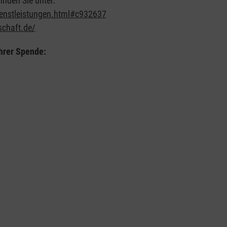
nden Sie unter:
ienstleistungen.html#c932637
schaft.de/
hrer Spende: