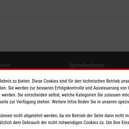
eser
Spendenkonto
bnis zu bieten. Diese Cookies sind für den technischen Betrieb unse
 Deutschland
Empfänger: Malteser Hilfsdienst
llen. Sie werden zur besseren Erfolgskontrolle und Aussteuerung von
den
IBAN: DE39 3706 0120 1201 2
 werden. Sie entscheiden selbst, welche Kategorien Sie zulassen mö
BIC: GENODED1PA7
seite zur Verfügung stehen. Weitere Infos finden Sie in unseren spe
Stichwort: Lingen
önnen nicht abgelehnt werden, da ein Betrieb der Seite dann nicht 
tzlich dem Gebrauch der nicht notwendigen Cookies zu. Um Ihre Ein