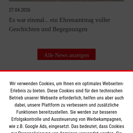
27.04.2026
Es war einmal... ein Ehrenamtstag voller
Geschichten und Begegnungen
Alle News anzeigen
Wir verwenden Cookies, um Ihnen ein optimales Webseiten-
Erlebnis zu bieten. Diese Cookies sind für den technischen
Betrieb unserer Webseite erforderlich, helfen uns aber auch
Informationen
dabei, unsere Plattform zu verbessern und zusätzliche
Funktionen bereitzustellen. Sie werden zur besseren
Erfolgskontrolle und Aussteuerung von Werbekampagnen,
Impressum
wie z.B. Google Ads, eingesetzt. Das bedeutet, dass Cookies
Datenschutz
Die Malteser