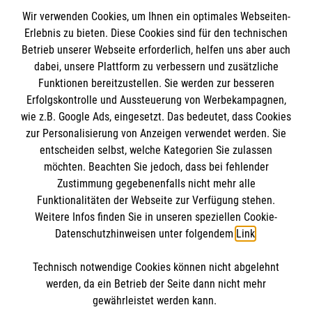
Wir verwenden Cookies, um Ihnen ein optimales Webseiten-
Erlebnis zu bieten. Diese Cookies sind für den technischen
Informationen
Betrieb unserer Webseite erforderlich, helfen uns aber auch
dabei, unsere Plattform zu verbessern und zusätzliche
Funktionen bereitzustellen. Sie werden zur besseren
Erfolgskontrolle und Aussteuerung von Werbekampagnen,
Impressum
wie z.B. Google Ads, eingesetzt. Das bedeutet, dass Cookies
Datenschutz
Die Malteser
zur Personalisierung von Anzeigen verwendet werden. Sie
Kontakt
entscheiden selbst, welche Kategorien Sie zulassen
Barrierefreiheit
möchten. Beachten Sie jedoch, dass bei fehlender
Malteser in Deutschland
Zustimmung gegebenenfalls nicht mehr alle
Malteserorden
Funktionalitäten der Webseite zur Verfügung stehen.
Spendenkonto
Weitere Infos finden Sie in unseren speziellen Cookie-
Sharepoint
Datenschutzhinweisen unter folgendem
Link
.
Empfänger: Malteser Hilfsdienst e.V.
Technisch notwendige Cookies können nicht abgelehnt
IBAN: DE39 3706 0120 1201 2150 10
So finden Sie uns
werden, da ein Betrieb der Seite dann nicht mehr
BIC: GENODED1PA7
gewährleistet werden kann.