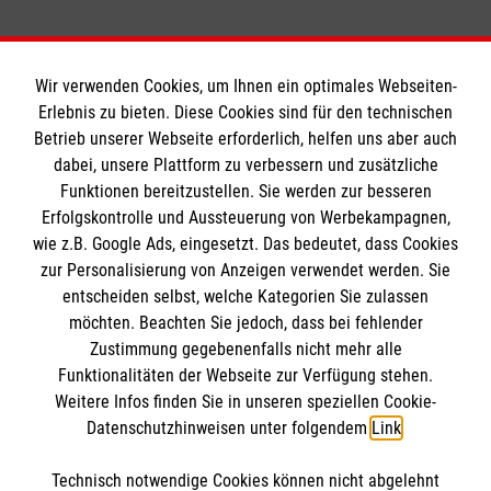
Wir verwenden Cookies, um Ihnen ein optimales Webseiten-
Erlebnis zu bieten. Diese Cookies sind für den technischen
Informationen
Betrieb unserer Webseite erforderlich, helfen uns aber auch
dabei, unsere Plattform zu verbessern und zusätzliche
Funktionen bereitzustellen. Sie werden zur besseren
Erfolgskontrolle und Aussteuerung von Werbekampagnen,
Impressum
wie z.B. Google Ads, eingesetzt. Das bedeutet, dass Cookies
Datenschutz
Die Malteser
zur Personalisierung von Anzeigen verwendet werden. Sie
Barrierefreiheit
entscheiden selbst, welche Kategorien Sie zulassen
Kontakt
möchten. Beachten Sie jedoch, dass bei fehlender
Malteser in Deutschland
Zustimmung gegebenenfalls nicht mehr alle
Malteserorden
Funktionalitäten der Webseite zur Verfügung stehen.
Spendenkonto
Weitere Infos finden Sie in unseren speziellen Cookie-
Sharepoint
Datenschutzhinweisen unter folgendem
Link
.
Empfänger: Malteser Hilfsdienst e.V.
Technisch notwendige Cookies können nicht abgelehnt