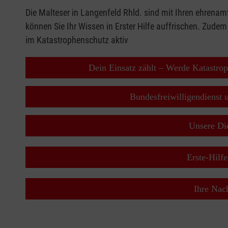
Die Malteser in Langenfeld Rhld. sind mit Ihren ehrenamt
können Sie Ihr Wissen in Erster Hilfe auffrischen. Zudem
im Katastrophenschutz aktiv
Dein Einsatz zählt – Werde Katastro
Bundesfreiwilligendienst 
Unsere Die
Erste-Hilf
Ihre Nac