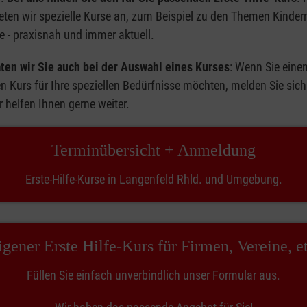
eten wir spezielle Kurse an, zum Beispiel zu den Themen Kinder
e - praxisnah und immer aktuell.
ten wir Sie auch bei der Auswahl eines Kurses
: Wenn Sie eine
en Kurs für Ihre speziellen Bedürfnisse möchten, melden Sie sich
r helfen Ihnen gerne weiter.
Terminübersicht + Anmeldung
Erste-Hilfe-Kurse in Langenfeld Rhld. und Umgebung.
igener Erste Hilfe-Kurs für Firmen, Vereine, et
Füllen Sie einfach unverbindlich unser Formular aus.