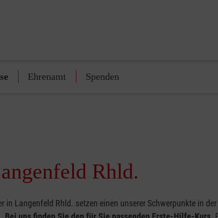
se
Ehrenamt
Spenden
Langenfeld Rhld.
r in Langenfeld Rhld. setzen einen unserer Schwerpunkte in der E
g.
Bei uns finden Sie den für Sie passenden Erste-Hilfe-Kurs
. 