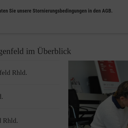
hten Sie unsere Stornierungsbedingungen in den AGB.
genfeld im Überblick
feld Rhld.
Basisangebot
für die
d.
schätzen von Gefahren und
 Beispiel
dass das Lernen Spaß macht.
Malteser Ausbilderinnen und
d Rhld.
ten) alles, was im Notfall