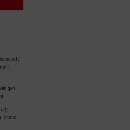
senschaft
mpel.
eiligen
en.
haft
n. Scans