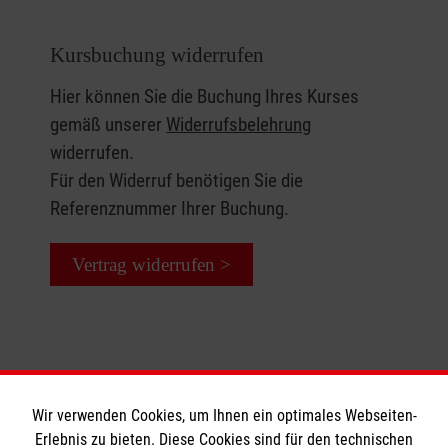
von den Erfahrungen anderer lernen und Kraft
schöpfen.
Kursbuchung widerrufen
Hier können Sie die Buchung Ihres Kurses
gemäß unserer
Widerrufsbelehrung
widerrufen.
Für den Widerruf benötigen Sie die
Referenznummer Ihrer Buchung.
Vertrag widerrufen >
Wir verwenden Cookies, um Ihnen ein optimales Webseiten-
Erlebnis zu bieten. Diese Cookies sind für den technischen