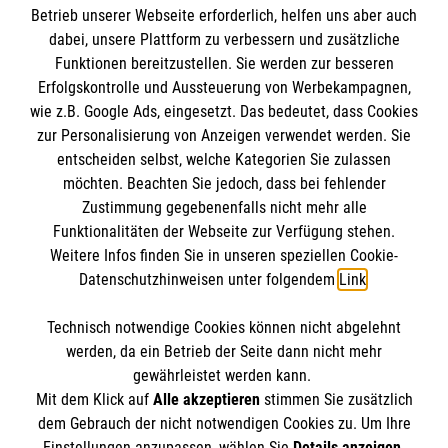
Betrieb unserer Webseite erforderlich, helfen uns aber auch
Informationen
dabei, unsere Plattform zu verbessern und zusätzliche
Funktionen bereitzustellen. Sie werden zur besseren
Erfolgskontrolle und Aussteuerung von Werbekampagnen,
Impressum
wie z.B. Google Ads, eingesetzt. Das bedeutet, dass Cookies
Datenschutz
Die Malteser
zur Personalisierung von Anzeigen verwendet werden. Sie
Barrierefreiheit
entscheiden selbst, welche Kategorien Sie zulassen
Kontakt
möchten. Beachten Sie jedoch, dass bei fehlender
Malteser in Deutschland
Zustimmung gegebenenfalls nicht mehr alle
Medizinproduktesicherheit
Funktionalitäten der Webseite zur Verfügung stehen.
Malteserorden
Spendenkonto
Weitere Infos finden Sie in unseren speziellen Cookie-
Sharepoint
Datenschutzhinweisen unter folgendem
Link
.
Empfänger: Malteser Hilfsdienst e.V.
Technisch notwendige Cookies können nicht abgelehnt
Bank: Pax-Bank
So finden Sie uns
werden, da ein Betrieb der Seite dann nicht mehr
IBAN: DE87370601201201211430
gewährleistet werden kann.
Mit dem Klick auf
Alle akzeptieren
stimmen Sie zusätzlich
BIC: GENODED1PA7
Frankfurter Str. 9
dem Gebrauch der nicht notwendigen Cookies zu. Um Ihre
Der Malteser Hilfsdienst e.V. ist als eingetragene
Einstellungen anzupassen, wählen Sie
Details anzeigen
.