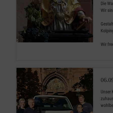
Die Wal
Wir sin
Gestal
Kolping
Wir fr
06.0
Unser K
zuhause
wohlbe