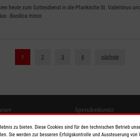
ren heute zum Gottesdienst in die Pfarrkirche St. Valentinus un
us - Basilica minor.
1
2
3
4
nächste
eser
Spendenkonto
bnis zu bieten. Diese Cookies sind für den technischen Betrieb unse
 Deutschland
Empfänger: Malteser Hilfsdienst
llen. Sie werden zur besseren Erfolgskontrolle und Aussteuerung von
den
Bank: Pax-Bank für Kirche und