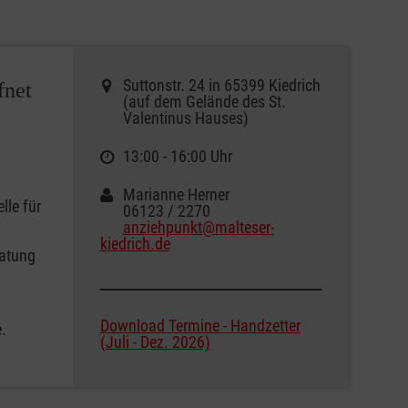
Suttonstr. 24 in 65399 Kiedrich
fnet
(auf dem Gelände des St.
Valentinus Hauses)
13:00 - 16:00 Uhr
Marianne Herner
lle für
06123 / 2270
anziehpunkt@malteser-
kiedrich.de
ratung
Download Termine - Handzetter
.
(Juli - Dez. 2026)