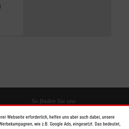
d
So finden Sie uns
rer Webseite erforderlich, helfen uns aber auch dabei, unsere
 e.V.
Suttonstraße 24
 Werbekampagnen, wie z.B. Google Ads, eingesetzt. Das bedeutet,
 Caritas eG
65399 Kiedrich