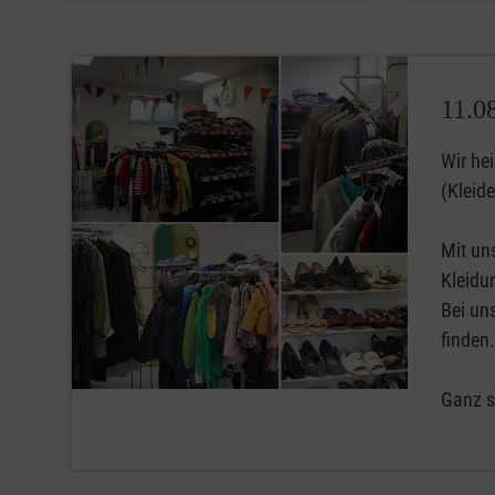
11.0
Wir he
(Kleid
Mit un
Kleidu
Bei un
finden.
Ganz s