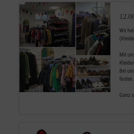
12.0
Wir he
(Kleid
Mit un
Kleidu
Bei un
finden.
Ganz s