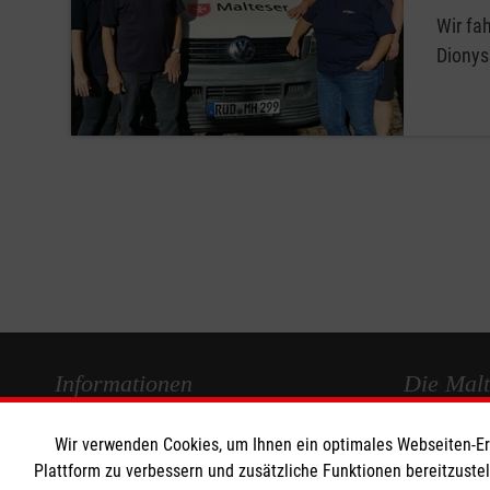
Wir fah
Dionysi
Informationen
Die Malt
Wir verwenden Cookies, um Ihnen ein optimales Webseiten-Erle
Impressum
Malteser in
Plattform zu verbessern und zusätzliche Funktionen bereitzuste
Datenschutz
Malteseror