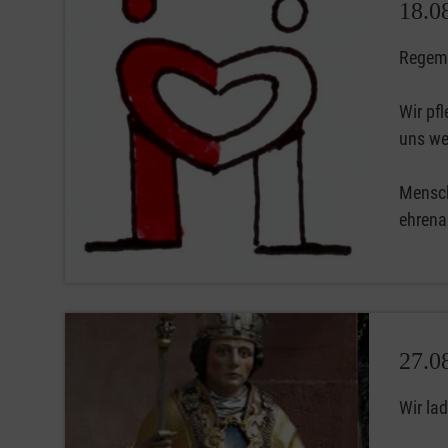
18.0
Regemä
Wir pfl
uns we
Mensch
ehrena
27.0
Wir lad