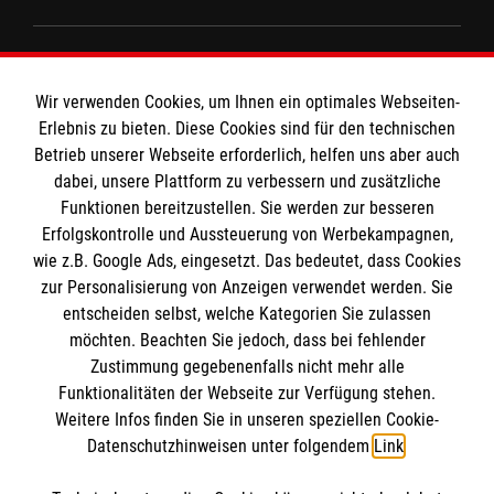
Informationen
Wir verwenden Cookies, um Ihnen ein optimales Webseiten-
Erlebnis zu bieten. Diese Cookies sind für den technischen
Impressum
Betrieb unserer Webseite erforderlich, helfen uns aber auch
dabei, unsere Plattform zu verbessern und zusätzliche
Datenschutz
Die Malteser
Funktionen bereitzustellen. Sie werden zur besseren
Barrierefreiheit
Erfolgskontrolle und Aussteuerung von Werbekampagnen,
Kontakt
wie z.B. Google Ads, eingesetzt. Das bedeutet, dass Cookies
Malteser in Deutschland
MPG Ansprechpartner
zur Personalisierung von Anzeigen verwendet werden. Sie
Malteserorden
entscheiden selbst, welche Kategorien Sie zulassen
Sharepoint
möchten. Beachten Sie jedoch, dass bei fehlender
Den Beauftragten für Medizinproduktesicherheit
Zustimmung gegebenenfalls nicht mehr alle
im Malteser Rettungsdienst und den
Funktionalitäten der Webseite zur Verfügung stehen.
Spendenkonto
Weitere Infos finden Sie in unseren speziellen Cookie-
Einsatzdiensten der Malteser können Sie
Datenschutzhinweisen unter folgendem
Link
.
unter
gmb_mpg@malteser.org
kontaktieren.
Empfänger: Malteser Hilfsdienst e.V.