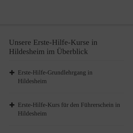
Unsere Erste-Hilfe-Kurse in
Hildesheim im Überblick
Erste-Hilfe-Grundlehrgang in
Hildesheim
Der Erste-Hilfe-Grundlehrgang in Hildesheim
Erste-Hilfe-Kurs für den Führerschein in
ist das
Basisangebot
für die Grundlagen der
Hildesheim
Ersten Hilfe, das Erkennen und Einschätzen
von Gefahren und die Durchführung der