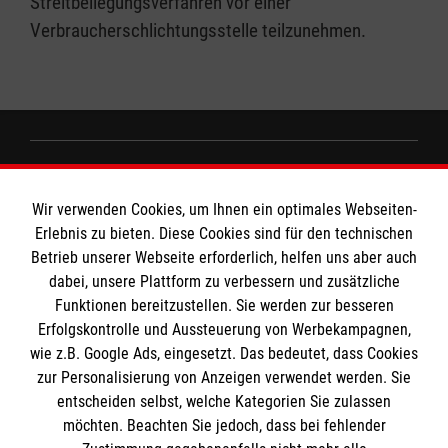
Streitbeilegungsverfahren vor einer
Verbraucherschlichtungsstelle teilzunehmen.
Informationen
Wir verwenden Cookies, um Ihnen ein optimales Webseiten-
Erlebnis zu bieten. Diese Cookies sind für den technischen
Impressum
Betrieb unserer Webseite erforderlich, helfen uns aber auch
dabei, unsere Plattform zu verbessern und zusätzliche
Datenschutz
Die Malteser
Funktionen bereitzustellen. Sie werden zur besseren
Barrierefreiheit
Erfolgskontrolle und Aussteuerung von Werbekampagnen,
Kontakt
wie z.B. Google Ads, eingesetzt. Das bedeutet, dass Cookies
Malteser in Deutschland
MPG Ansprechpartner
zur Personalisierung von Anzeigen verwendet werden. Sie
Malteserorden
entscheiden selbst, welche Kategorien Sie zulassen
Sharepoint
möchten. Beachten Sie jedoch, dass bei fehlender
Den Beauftragten für Medizinproduktesicherheit