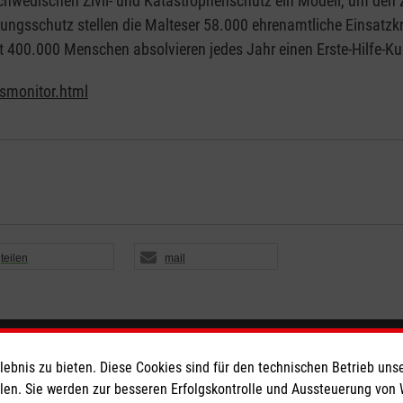
schwedischen Zivil- und Katastrophenschutz ein Modell, um den 
rungsschutz stellen die Malteser 58.000 ehrenamtliche Einsatzkr
t 400.000 Menschen absolvieren jedes Jahr einen Erste-Hilfe-Ku
smonitor.html
teilen
mail
eser
Spendenkonto
bnis zu bieten. Diese Cookies sind für den technischen Betrieb unse
llen. Sie werden zur besseren Erfolgskontrolle und Aussteuerung von