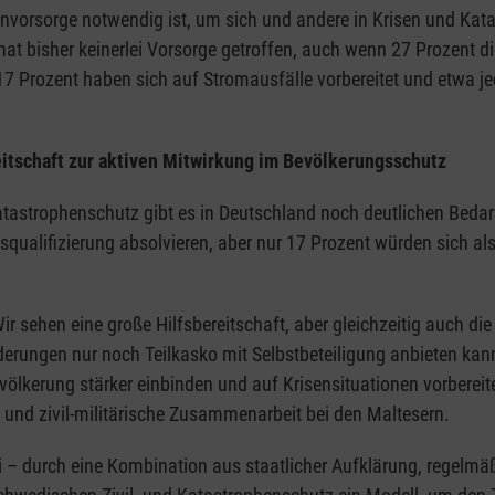
nvorsorge notwendig ist, um sich und andere in Krisen und Kata
hat bisher keinerlei Vorsorge getroffen, auch wenn 27 Prozent di
 Prozent haben sich auf Stromausfälle vorbereitet und etwa jed
ereitschaft zur aktiven Mitwirkung im Bevölkerungsschutz
strophenschutz gibt es in Deutschland noch deutlichen Bedarf.
ualifizierung absolvieren, aber nur 17 Prozent würden sich als 
ir sehen eine große Hilfsbereitschaft, aber gleichzeitig auch d
rderungen nur noch Teilkasko mit Selbstbeteiligung anbieten k
völkerung stärker einbinden und auf Krisensituationen vorbereite
ik und zivil-militärische Zusammenarbeit bei den Maltesern.
ei – durch eine Kombination aus staatlicher Aufklärung, rege