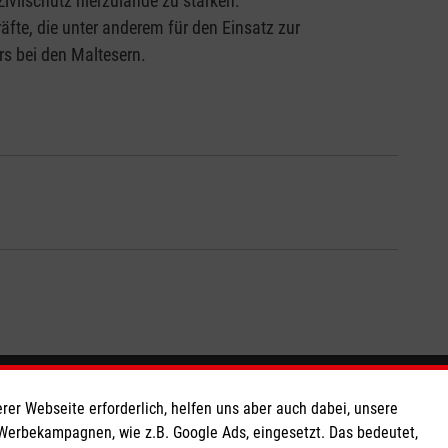
Zivilschutz hierzulande zu stärken.
äfte, die unter anderem für den Einsatz zur
rs bei den Maltesern.
So finden Sie uns
rer Webseite erforderlich, helfen uns aber auch dabei, unsere
 Werbekampagnen, wie z.B. Google Ads, eingesetzt. Das bedeutet,