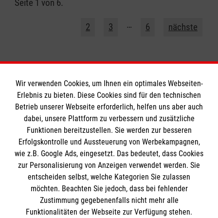
Seite 1 von 6.
1
…
2
3
6
nächste
Wir verwenden Cookies, um Ihnen ein optimales Webseiten-
Erlebnis zu bieten. Diese Cookies sind für den technischen
Informationen
Betrieb unserer Webseite erforderlich, helfen uns aber auch
dabei, unsere Plattform zu verbessern und zusätzliche
Funktionen bereitzustellen. Sie werden zur besseren
Erfolgskontrolle und Aussteuerung von Werbekampagnen,
Impressum
wie z.B. Google Ads, eingesetzt. Das bedeutet, dass Cookies
Datenschutz
Die Malteser
zur Personalisierung von Anzeigen verwendet werden. Sie
Barrierefreiheit
entscheiden selbst, welche Kategorien Sie zulassen
Kontakt
möchten. Beachten Sie jedoch, dass bei fehlender
Malteser in Deutschland
Zustimmung gegebenenfalls nicht mehr alle
Malteserorden
Funktionalitäten der Webseite zur Verfügung stehen.
Spendenkonto