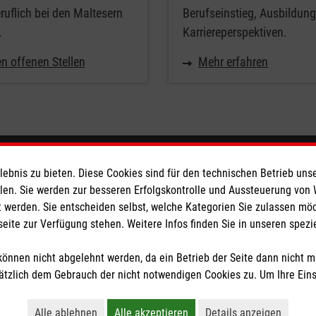
uflich bei den Maltesern
Berufseinstieg, Ausbildun
.
Karriereperspektiven.
n offenen Stellen
Mehr erfahren
eser
Spendenkonto
bnis zu bieten. Diese Cookies sind für den technischen Betrieb unse
llen. Sie werden zur besseren Erfolgskontrolle und Aussteuerung von
 werden. Sie entscheiden selbst, welche Kategorien Sie zulassen mö
 Deutschland
Empfänger: Malteser Hilfsdienst
seite zur Verfügung stehen. Weitere Infos finden Sie in unseren spe
den
Pax-Bank für Kirche und Carit
IBAN: DE24 5089 0000 0057 9
önnen nicht abgelehnt werden, da ein Betrieb der Seite dann nicht 
BIC / S.W.I.F.T: GENODEF1V
tzlich dem Gebrauch der nicht notwendigen Cookies zu. Um Ihre Ein
tzige Organisation von der Körperschaft- und Gewerbesteuer befreit.
Alle ablehnen
Alle akzeptieren
Details anzeigen