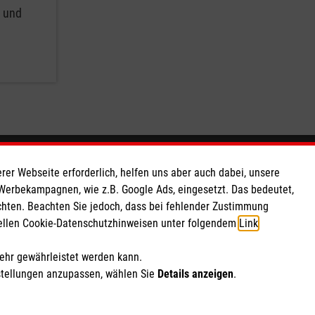
g und
So finden Sie uns
rer Webseite erforderlich, helfen uns aber auch dabei, unsere
 Werbekampagnen, wie z.B. Google Ads, eingesetzt. Das bedeutet,
chten. Beachten Sie jedoch, dass bei fehlender Zustimmung
 e.V.
Ludwigstr.42
ziellen Cookie-Datenschutzhinweisen unter folgendem
Link
.
as eG
64646 Heppenheim
140 09
Telefon: 06252 913130
mehr gewährleistet werden kann.
BO
heppenheim@malteser.org
stellungen anzupassen, wählen Sie
Details anzeigen
.