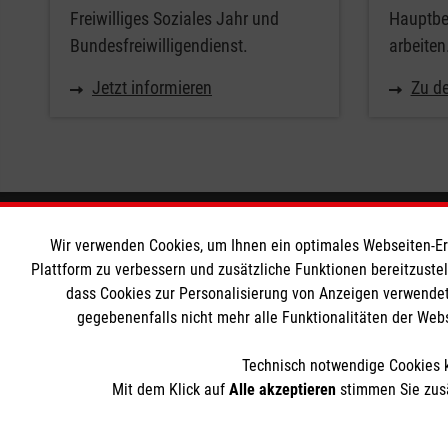
Freiwilliges Soziales Jahr und
Hauptber
Bundesfreiwilligendienst.
arbeiten
Jetzt informieren
Zu de
Informationen
Die Malt
Wir verwenden Cookies, um Ihnen ein optimales Webseiten-Erle
Plattform zu verbessern und zusätzliche Funktionen bereitzuste
dass Cookies zur Personalisierung von Anzeigen verwendet
Impressum
Malteser in
gegebenenfalls nicht mehr alle Funktionalitäten der Web
Datenschutz
Malteseror
Barrierefreiheit
Sharepoint
Technisch notwendige Cookies k
Kontakt
Mit dem Klick auf
Alle akzeptieren
stimmen Sie zusä
Der Malteser Hilfsdienst e.V. ist als eingetragene gemeinnü