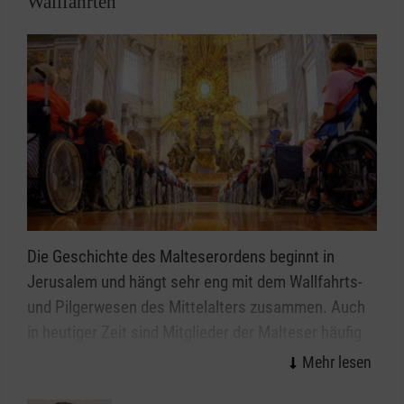
Wallfahrten
Ratsuchende in ihrer schwierigen Lebenssituation.
Über die Homepage
www.via-
trauerbegleitung.de
erfolgt innerhalb von 48
Stunden die Antwort auf eine Erstanfrage. Auf
Wunsch vernetzen wir die Ratsuchenden mit den
Trauerangeboten vor Ort.
Dieses Projekt wird im Rahmen von Malteser
zusammen.digital, dem Förderprogramm der
Malteser zur Digitalisierung im Ehrenamt, durch das
Die Geschichte des Malteserordens beginnt in
Bundesamt für Bevölkerungsschutz und
Jerusalem und hängt sehr eng mit dem Wallfahrts-
Katastrophenhilfe gefördert.
und Pilgerwesen des Mittelalters zusammen. Auch
in heutiger Zeit sind Mitglieder der Malteser häufig
anzutreffen, wenn sich Menschen zu Wallfahrten an
heilige Stätten aufmachen.