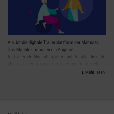
Via. ist die digitale Trauerplattform der Malteser.
Drei Module umfassen ein Angebot
für trauernde Menschen, aber auch für alle, die sich
über das Thema Trauer informieren möchten. Hier
können Erinnerungen lebendig gestaltet, der Trauer
Raum gegeben und Menschen optimal und
zeitgemäß beraten werden. Der digitale
Erinnerungsraum sowie ein digitaler Lernbereich für
Trauernde befinden sich noch im Aufbau. In der
Online-Trauerberatung unterstützen qualifizierte
Trauerberaterinnen und -berater schon jetzt