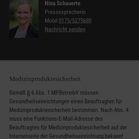
Nina Schauerte
5 Geschirrspülkörbe, 1 Besteckkorb,
Pressesprecherin
1 Vorspüleinrichtung,
Mobil
0175/5275680
Zu- und Ablaufschläuche,
Nachricht senden
¾ “ Bajonett, Geschirrspülmobil-
Innenbeleuchtung,
2 Kabel à 10 m 380 Volt (Eurostecker),
2 Hydraulikwagenheber.
Anmietung und Rückgabe
Medizinproduktesicherheit
Das Geschirrspülmobil wird den Vereinen und
Gemäß § 6 Abs. 1 MPBetreibV müssen
Institutionen für Festveranstaltungen gegen
Gesundheitseinrichtungen einen Beauftragten für
eine Gebühr zur Verfügung gestellt. Eine
Medizinproduktesicherheit bestimmen. Nach Abs. 4
Nutzung durch gewerbliche Anwender ist
muss eine Funktions-E-Mail-Adresse des
ausgeschlossen.
Beauftragten für Medizinproduktesicherheit auf der
Die Gebühr dient der Unterhaltung des
Internetseite der Gesundheitseinrichtung bekannt