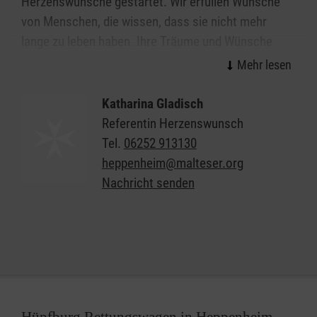
Herzenswünsche gestartet. Wir erfüllen Wünsche
von Menschen, die wissen, dass sie nicht mehr
lange zu leben haben. Ihre Träume und Wünsche
bekommen eine ganz andere Dimension.
Katharina Gladisch
Referentin Herzenswunsch
Tel.
06252 913130
heppenheim@malteser.org
Die Malteser erfüllen letzte Wünsche:
Nachricht senden
Ein Theaterbesuch
Nochmal das Meer oder die Berge sehen
Alte Freunde treffen
Ein letztes Mal im eigenen Garten sitzen
Die Erfüllung dieser Herzensangelegenheit bedeutet
für sie, noch einmal für ein paar Stunden aus dem