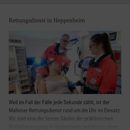
Mitwirken im Organtransport
Rettungsdienst in Heppenheim
Die Organtransporte werden durch ehrenamtlich
tätige Mitglieder des Malteser Hilfsdienst e.V.
durchgeführt. Wenn Sie gerne und sicher Auto
fahren, im Umkreis von ca. 20 Minuten um
Heppenheim wohnen und sich ehrenamtlich
engagieren möchten, wenden Sie sich gerne an
unseren Ansprechpartner.
Eine bezahlte Tätigkeit im Organtransport können
wir nicht anbieten.
Weil im Fall der Fälle jede Sekunde zählt, ist der
Malteser Rettungsdienst rund um die Uhr im Einsatz.
Wir sind eine der festen Säulen der präklinischen
Notfallversorgung in Heppenheim und leisten einen