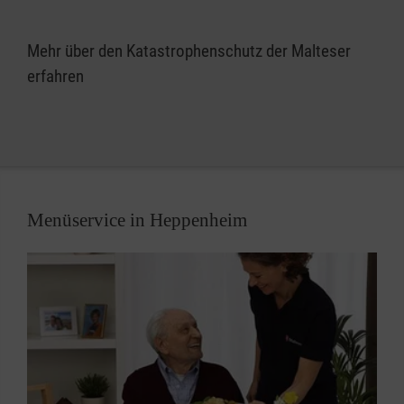
außergewöhnlichen Ereignissen.
Mehr über den Katastrophenschutz der Malteser
Ausbildung
erfahren
Da Großschadensereignisse Gott sei Dank nicht an
der Tagesordnung sind, müssen sich die Helfer in
theoretischen und praktischen Fortbildungen das
notwendige Wissen aneignen, ausbauen und immer
wieder üben. Schließlich muss im Ernstfall jeder
Menüservice in Heppenheim
Handgriff sitzen. Da eine SEG im Einsatzfall als
autarke Einheit arbeitet, müssen auch nicht
medizinische Kenntnisse geschult werden.
Zu den speziellen Ausbildungsinhalten gehören u.a.
spezielle taktische Ansätze
Aufbau von Verletztensammelstellen bzw.