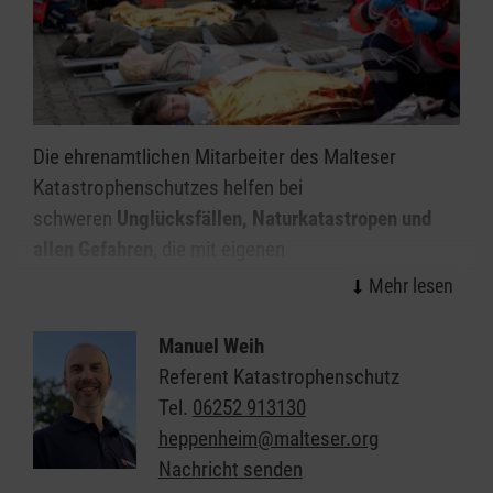
Die ehrenamtlichen Mitarbeiter des Malteser
Katastrophenschutzes helfen bei
schweren
Unglücksfällen, Naturkatastropen und
allen Gefahren
, die mit eigenen
Selbsthilfemaßnahmen nicht mehr bewältigt werden
können. Die ehrenamtlichen Helfer des
Katastrophenschutzes sind zur Stelle, wenn die
Manuel Weih
Kräfte des Rettungsdienstes und der Feuerwehr
Referent Katastrophenschutz
nicht ausreichen.
Tel.
06252 913130
heppenheim@malteser.org
Malteser und Behörden bilden eine bewährte
Nachricht senden
Partnerschaft zum Schutz der Bevölkerung bei