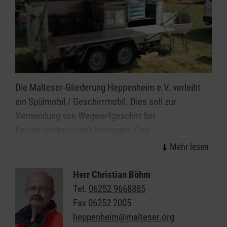
Die Malteser-Gliederung Heppenheim e.V. verleiht
ein Spülmobil / Geschirrmobil. Dies soll zur
Vermeidung von Wegwerfgeschirr bei
Festveranstaltungen beitragen. Das
Geschirrspülmobil ist für eine Bewirtung von bis zu
1500 Festbesuchern ausreichend bestückt.
Herr Christian Böhm
Für eine unverbindliche Anfrage melden Sie sich
Tel.
06252 9668885
bitte bei uns!
Fax
06252 2005
heppenheim@malteser.org
Ausstattung