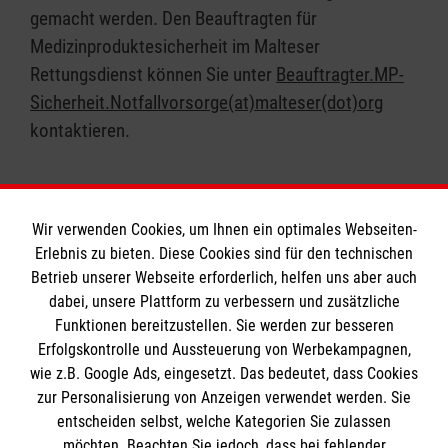
Fahrzeugs, sowie Ausstattung mit Spülmitteln
gemacht werden. Den Beauftragten für
und zur Deckung des Aufwandes des
Medizinproduktesicherheit im Malteser
Transportes und der Wartung.
Rettungsdienst können Sie unter
Beauftragter.MP-
Der Malteser Hilfsdienst Heppenheim bestätigt
Sicherheit.Notfallvorsorge(at)malteser(dot)org
die Anmietung kurzfristig in schriftlicher Form
kontaktieren.
und übermittelt einen Mietvertrag. Der Mieter
hat darauf zu achten, dass die im Mietvertrag
geforderten Angaben vollständig und richtig
gemacht werden. Falsche Angaben ziehen den
Wir verwenden Cookies, um Ihnen ein optimales Webseiten-
Erlebnis zu bieten. Diese Cookies sind für den technischen
Ausschluss des Mieters bei künftigen
Informationen
Betrieb unserer Webseite erforderlich, helfen uns aber auch
Anmietungswünschen nach sich!
dabei, unsere Plattform zu verbessern und zusätzliche
Mit den Unterschriften beider Vertragsparteien
Funktionen bereitzustellen. Sie werden zur besseren
ist die Reservierung bestätigt.
Erfolgskontrolle und Aussteuerung von Werbekampagnen,
Impressum
Das Geschirrmobil wird grundsätzlich vom
wie z.B. Google Ads, eingesetzt. Das bedeutet, dass Cookies
Datenschutz
Die Malteser
Malteser Hilfsdienst Heppenheim gebracht und
zur Personalisierung von Anzeigen verwendet werden. Sie
Barrierefreiheit
entscheiden selbst, welche Kategorien Sie zulassen
abgeholt.
Kontakt
möchten. Beachten Sie jedoch, dass bei fehlender