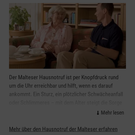
Tagespflege)
Mörlenbach
Bonsweiher
Laudenbacherstraße (Parkplatz
Dorfgemeinschaftshaus)
Ober Mumbach
Hellklinger Str. am Sportplatz
Fürth
Fürth
Der Malteser Hausnotruf ist per Knopfdruck rund
Kolpingstraße (Friedhof)
um die Uhr erreichbar und hilft, wenn es darauf
Carl Benz Straße
ankommt. Ein Sturz, ein plötzlicher Schwächeanfall
Lörzenbach
oder Schlimmeres – mit dem Alter steigt die Sorge
Am Sportplatz
vor den kleinen oder großen Notfällen im Alltag. Wie
gut, wenn immer jemand da ist: Mit dem Malteser
Hausnotruf können Sie oder Ihre Angehörigen allein
Mehr über den Hausnotruf der Malteser erfahren