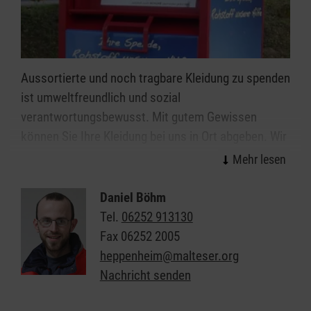
Aussortierte und noch tragbare Kleidung zu spenden
ist umweltfreundlich und sozial
verantwortungsbewusst. Mit gutem Gewissen
können Sie Ihre Kleidung bei uns in Ort abgeben. Wir
garantieren eine faire und extern überprüfte,
karitative Verwertung. Mit den Erlösen aus dem
Verkauf Ihrer Altkleiderspenden finanzieren wir
Daniel Böhm
unsere sozialen und humanitären Projekte, die wir
Tel.
06252 913130
für Betroffene kostenlos anbieten.
Fax
06252 2005
heppenheim@malteser.org
Nachricht senden
Standorte der Kleidercontainer: