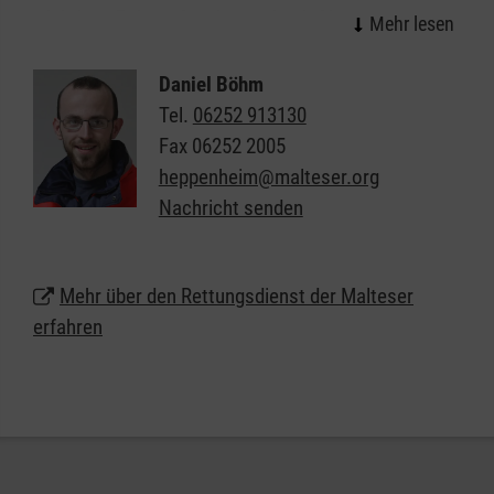
wichtigen Beitrag für eine optimale Versorgung von
Notfallpatientinnen und -patienten und Erkrankten.
Daniel Böhm
Als einer der größten Arbeitgeber am Markt bieten
Tel.
06252 913130
die Malteser attraktive Bedingungen für unsere
Fax
06252 2005
Mitarbeiterinnen und Mitarbeiter und vielfältige
heppenheim@malteser.org
Chancen für alle, die eine berufliche Perspektive im
Nachricht senden
Rettungsdienst suchen.
Mehr über den Rettungsdienst der Malteser
erfahren