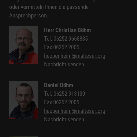
Benötigt wird
ein Trinkwasseranschluss (¾ Zoll,
oder vermitteln Ihnen die passende
GK-Kupplung; höchste Entfernung 25 m) und ein
Ansprechperson.
Stromanschluss (380 Volt Eurosteckdose, 16
Ampere Absicherung, höchste Entfernung 10
Herr Christian Böhm
m). Die anfallenden Abwässer müssen einer
Tel.
06252 9668885
Kläranlage zur ordnungsgemäßen Reinigung
Fax
06252 2005
zugeführt werden (höchste Entfernung zum
heppenheim@malteser.org
Kanal: 25 m).
Nachricht senden
Technische Angaben
Daniel Böhm
Berger-Anhänger mit Tandemachse,
Tel.
06252 913130
mehr als 1.600 kg zulässiges Gesamtgewicht,
Fax
06252 2005
Alukofferaufbau,
heppenheim@malteser.org
1 Hobart-Geschirrspüler GS FX-30S mit
Nachricht senden
Spülmitteldosiereinrichtung,
Flüssigkeitsreiniger & Klarspüler,