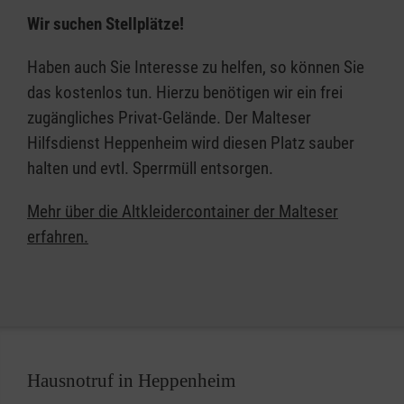
Wir suchen Stellplätze!
Heppenheim
Heppenheim
Haben auch Sie Interesse zu helfen, so können Sie
Ludwigstraße
das kostenlos tun. Hierzu benötigen wir ein frei
Prälat-Mischler Straße
zugängliches Privat-Gelände. Der Malteser
Stadionstraße
Hilfsdienst Heppenheim wird diesen Platz sauber
Daimlerstraße
halten und evtl. Sperrmüll entsorgen.
Wald Erlenbach
August Wolf Straße (An der
Mehr über die Altkleidercontainer der Malteser
Katholischen Kirche)
erfahren.
Erbach
Ortsstraße (Mehrzweckhalle)
Sonderbach
Ringstraße (Dorfgemeinschaftshaus)
Bensheim
Bensheim
Hausnotruf in Heppenheim
Wilhelm Euler Straße (Eingang zur