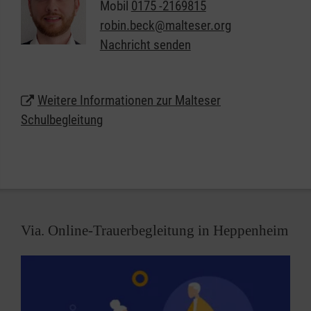
Mobil
0175 -2169815
nachdem was die Kinder und Jugendlichen
robin.beck@malteser.org
brauchen, und im Einklang mit den Vorgaben der
Nachricht senden
Kostenträger.
Weitere Informationen zur Malteser
Schulbegleitung
Via. Online-Trauerbegleitung in Heppenheim