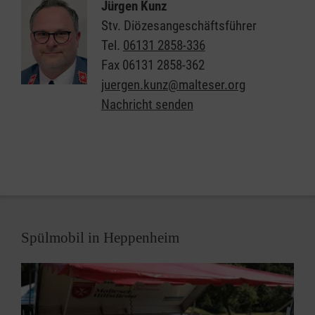
Jürgen Kunz
Die Malteser im Bistum Mainz und ihre Gäste sind
Stv. Diözesangeschäftsführer
seit 1981 regelmäßige Teilnehmer der
Malteser
Tel.
06131 2858-336
Romwallfahrt für Menschen mit Behinderungen
. Sie
Fax
06131 2858-362
reisen alle drei Jahre gemeinsam mit vielen anderen
juergen.kunz@malteser.org
Menschen aus ganz Deutschland in die Heilige
Nachricht senden
Stadt, um neue Eindrücke zu gewinnen, Nähe zu
erleben und Kraft im Glauben zu finden.
Es ist uns eine Freude und zugleich ein
Herzensanliegen, Ihnen eine ereignisreiche,
beeindruckende und damit unvergessliche Zeit zu
ermöglichen. Unser erfahrenes Team aus Medizin
Spülmobil in Heppenheim
und Pflege trägt dafür Sorge, dass Sie – bei aller
Anstrengung – diese Reise so unbeschwert wie
möglich erleben können.