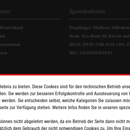
eser
Spendenkonto
 Deutschland
Empfänger: Malteser Hilfsdienst
den
Bank: Pax-Bank für Kirche und
ternational
IBAN: DE49 3706 0120 1201 2
tern
BIC: GENODED1PA7
bnis zu bieten. Diese Cookies sind für den technischen Betrieb unse
llen. Sie werden zur besseren Erfolgskontrolle und Aussteuerung von
 werden. Sie entscheiden selbst, welche Kategorien Sie zulassen mö
seite zur Verfügung stehen. Weitere Infos finden Sie in unseren spe
önnen nicht abgelehnt werden, da ein Betrieb der Seite dann nicht 
tzlich dem Gebrauch der nicht notwendigen Cookies zu. Um Ihre Ein