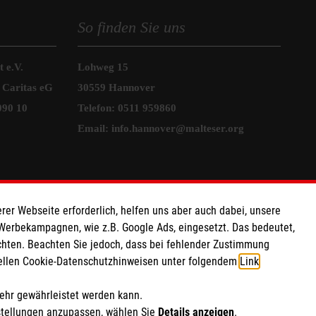
So finden Sie uns
 e.V.
Lohweg 15
 Caritas eG
30559 Hannover
090 10
Telefon:
0511 959860
Email:
info.hannover@malteser.org
rer Webseite erforderlich, helfen uns aber auch dabei, unsere
 Werbekampagnen, wie z.B. Google Ads, eingesetzt. Das bedeutet,
chten. Beachten Sie jedoch, dass bei fehlender Zustimmung
ziellen Cookie-Datenschutzhinweisen unter folgendem
Link
.
mehr gewährleistet werden kann.
stellungen anzupassen, wählen Sie
Details anzeigen
.