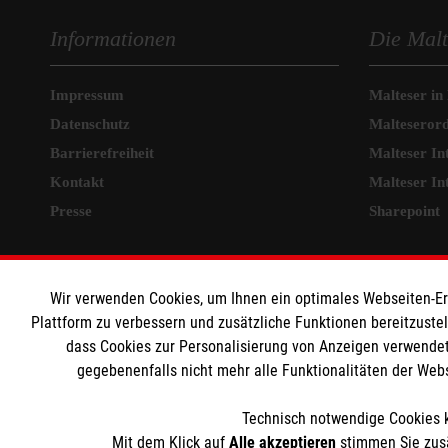
Informationen
Die Malt
Impressum
Malteser in
Datenschutz
Malteseror
Barrierefreiheit
Malteser In
Kontakt
Malteser In
Presse
Sharepoint
MPG Ansprechpartner
Wir verwenden Cookies, um Ihnen ein optimales Webseiten-Erle
Den Beauftragten für
Plattform zu verbessern und zusätzliche Funktionen bereitzuste
dass Cookies zur Personalisierung von Anzeigen verwendet
Medizinproduktesicherheit im Malteser
gegebenenfalls nicht mehr alle Funktionalitäten der Web
Rettungsdienst und den Einsatzdiensten der
Malteser können Sie unter
Technisch notwendige Cookies k
gmb_mpg@malteser.org
kontaktieren.
Mit dem Klick auf
Alle akzeptieren
stimmen Sie zusä