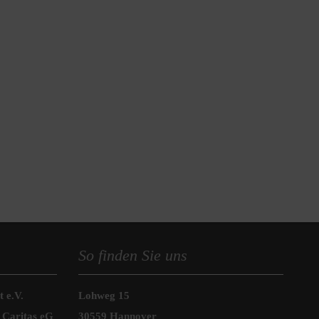
So finden Sie uns
 e.V.
Lohweg 15
 Caritas eG
30559 Hannover