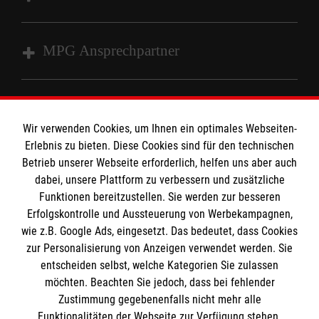
Impressum
MPG Ansprechpartner
Datenschutz
Barrierefreiheit
Den Beauftragten für Medizinproduktesicherheit
Kontakt
im Malteser Rettungsdienst und den
Die Malteser
Wir verwenden Cookies, um Ihnen ein optimales Webseiten-
Presse
Einsatzdiensten der Malteser können Sie unter
Erlebnis zu bieten. Diese Cookies sind für den technischen
Betrieb unserer Webseite erforderlich, helfen uns aber auch
gmb_mpg@malteser.org
kontaktieren.
dabei, unsere Plattform zu verbessern und zusätzliche
Malteserorden
Funktionen bereitzustellen. Sie werden zur besseren
Malteser Jugend
Spendenkonto
Erfolgskontrolle und Aussteuerung von Werbekampagnen,
Malteser International
wie z.B. Google Ads, eingesetzt. Das bedeutet, dass Cookies
Malteser Intern
zur Personalisierung von Anzeigen verwendet werden. Sie
Empfänger: Malteser Hilfsdienst e.V.
entscheiden selbst, welche Kategorien Sie zulassen
Sharepoint
IBAN DE92 3706 0120 1201 2091 09
möchten. Beachten Sie jedoch, dass bei fehlender
So finden Sie uns
Zustimmung gegebenenfalls nicht mehr alle
BIC: GENODED1PA7
Funktionalitäten der Webseite zur Verfügung stehen.