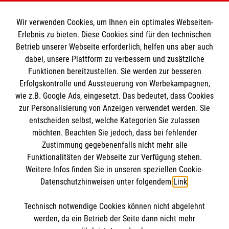
Informationen
Wir verwenden Cookies, um Ihnen ein optimales Webseiten-
Erlebnis zu bieten. Diese Cookies sind für den technischen
Impressum
MPG Ansprechpartner
Betrieb unserer Webseite erforderlich, helfen uns aber auch
dabei, unsere Plattform zu verbessern und zusätzliche
Datenschutz
Funktionen bereitzustellen. Sie werden zur besseren
Barrierefreiheit
Erfolgskontrolle und Aussteuerung von Werbekampagnen,
Den Beauftragten für Medizinproduktesicherheit
Kontakt
wie z.B. Google Ads, eingesetzt. Das bedeutet, dass Cookies
im Malteser Rettungsdienst und den
Die Malteser
Presse
zur Personalisierung von Anzeigen verwendet werden. Sie
Einsatzdiensten der Malteser können Sie unter
entscheiden selbst, welche Kategorien Sie zulassen
gmb_mpg@malteser.org
kontaktieren.
möchten. Beachten Sie jedoch, dass bei fehlender
Malteser in Deutschland
Zustimmung gegebenenfalls nicht mehr alle
Malteserorden
Funktionalitäten der Webseite zur Verfügung stehen.
Spendenkonto
Weitere Infos finden Sie in unseren speziellen Cookie-
Malteser International
Datenschutzhinweisen unter folgendem
Link
.
Malteser Intern
Empfänger: Malteser Hilfsdienst e.V.
Sharepoint
Technisch notwendige Cookies können nicht abgelehnt
Bank: Pax-Bank
So finden Sie uns
werden, da ein Betrieb der Seite dann nicht mehr