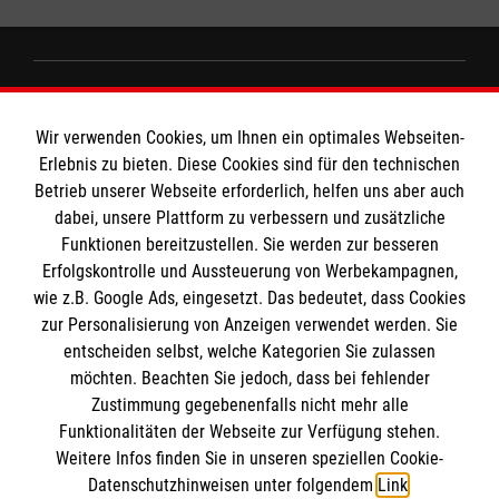
Informationen
Wir verwenden Cookies, um Ihnen ein optimales Webseiten-
Erlebnis zu bieten. Diese Cookies sind für den technischen
Impressum
MPG Ansprechpartner
Betrieb unserer Webseite erforderlich, helfen uns aber auch
dabei, unsere Plattform zu verbessern und zusätzliche
Datenschutz
Funktionen bereitzustellen. Sie werden zur besseren
Barrierefreiheit
Erfolgskontrolle und Aussteuerung von Werbekampagnen,
Den Beauftragten für Medizinproduktesicherheit
Kontakt
wie z.B. Google Ads, eingesetzt. Das bedeutet, dass Cookies
im Malteser Rettungsdienst und den
Die Malteser
Presse
zur Personalisierung von Anzeigen verwendet werden. Sie
Einsatzdiensten der Malteser können Sie unter
entscheiden selbst, welche Kategorien Sie zulassen
gmb_mpg@malteser.org
kontaktieren.
möchten. Beachten Sie jedoch, dass bei fehlender
Malteser in Deutschland
Zustimmung gegebenenfalls nicht mehr alle
Malteserorden
Funktionalitäten der Webseite zur Verfügung stehen.
Spendenkonto
Weitere Infos finden Sie in unseren speziellen Cookie-
Malteser International
Datenschutzhinweisen unter folgendem
Link
.