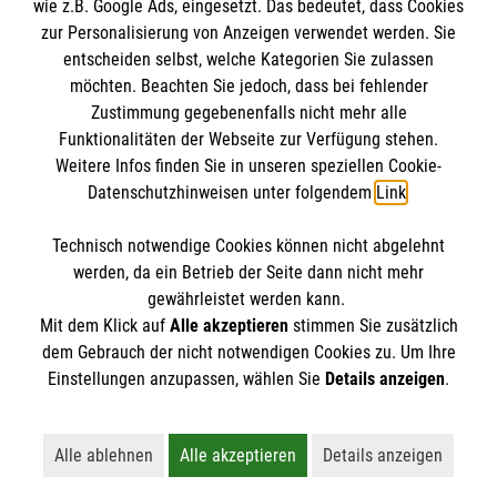
wie z.B. Google Ads, eingesetzt. Das bedeutet, dass Cookies
im Malteser Rettungsdienst und den
Die Malteser
Presse
zur Personalisierung von Anzeigen verwendet werden. Sie
Einsatzdiensten der Malteser können Sie unter
entscheiden selbst, welche Kategorien Sie zulassen
gmb_mpg@malteser.org
kontaktieren.
möchten. Beachten Sie jedoch, dass bei fehlender
Malteser in Deutschland
Zustimmung gegebenenfalls nicht mehr alle
Funktionalitäten der Webseite zur Verfügung stehen.
Malteserorden
Spendenkonto
Weitere Infos finden Sie in unseren speziellen Cookie-
Malteser International
Datenschutzhinweisen unter folgendem
Link
.
Malteser Intern
Empfänger: Malteser Hilfsdienst e.V.
Sharepoint
Technisch notwendige Cookies können nicht abgelehnt
Bank: Pax-Bank
So finden Sie uns
werden, da ein Betrieb der Seite dann nicht mehr
IBAN: DE49 3706 0120 1201 2090 10
gewährleistet werden kann.
Mit dem Klick auf
Alle akzeptieren
stimmen Sie zusätzlich
BIC: GENODED1PA7
Lohweg 15
dem Gebrauch der nicht notwendigen Cookies zu. Um Ihre
Der Malteser Hilfsdienst e.V. ist als eingetragene
Einstellungen anzupassen, wählen Sie
Details anzeigen
.
30559 Hannover
gemeinnützige Organisation von der Körperschaft- und
Telefon:
0511 959860
Gewerbesteuer befreit.
Email:
info.hannover@malteser.org
Alle ablehnen
Alle akzeptieren
Details anzeigen
Lehnt alle nicht-essentiellen Cookies ab
Akzeptiert alle Cookies einschließl
Öffnet detaillie