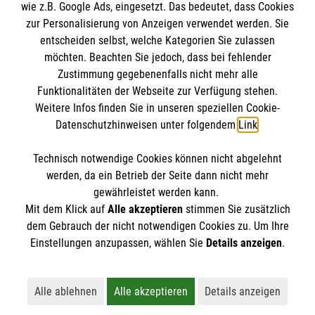
wie z.B. Google Ads, eingesetzt. Das bedeutet, dass Cookies
im Malteser Rettungsdienst und den
Die Malteser
Presse
zur Personalisierung von Anzeigen verwendet werden. Sie
Einsatzdiensten der Malteser können Sie unter
entscheiden selbst, welche Kategorien Sie zulassen
gmb_mpg@malteser.org
kontaktieren.
möchten. Beachten Sie jedoch, dass bei fehlender
Malteser in Deutschland
Zustimmung gegebenenfalls nicht mehr alle
Malteserorden
Funktionalitäten der Webseite zur Verfügung stehen.
Spendenkonto
Weitere Infos finden Sie in unseren speziellen Cookie-
Malteser International
Datenschutzhinweisen unter folgendem
Link
.
Malteser Intern
Empfänger: Malteser Hilfsdienst e.V.
Sharepoint
Technisch notwendige Cookies können nicht abgelehnt
Bank: Pax-Bank
So finden Sie uns
werden, da ein Betrieb der Seite dann nicht mehr
IBAN: DE49 3706 0120 1201 2090 10
gewährleistet werden kann.
Mit dem Klick auf
Alle akzeptieren
stimmen Sie zusätzlich
BIC: GENODED1PA7
Lohweg 15
dem Gebrauch der nicht notwendigen Cookies zu. Um Ihre
Der Malteser Hilfsdienst e.V. ist als eingetragene
Einstellungen anzupassen, wählen Sie
Details anzeigen
.
30559 Hannover
gemeinnützige Organisation von der Körperschaft- und
Telefon:
0511 959860
Gewerbesteuer befreit.
Email:
info.hannover@malteser.org
Alle ablehnen
Alle akzeptieren
Details anzeigen
Lehnt alle nicht-essentiellen Cookies ab
Akzeptiert alle Cookies einschließl
Öffnet detaillie