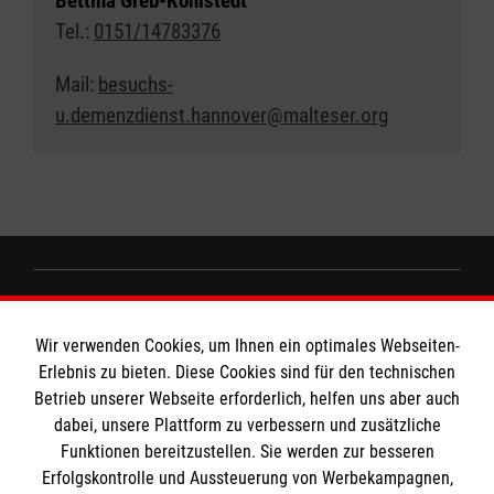
Bettina Greb-Kohlstedt
Tel.:
0151/14783376
Mail:
besuchs-
u.demenzdienst.hannover@malteser.org
Informationen
Wir verwenden Cookies, um Ihnen ein optimales Webseiten-
Erlebnis zu bieten. Diese Cookies sind für den technischen
Impressum
MPG Ansprechpartner
Betrieb unserer Webseite erforderlich, helfen uns aber auch
dabei, unsere Plattform zu verbessern und zusätzliche
Datenschutz
Funktionen bereitzustellen. Sie werden zur besseren
Barrierefreiheit
Erfolgskontrolle und Aussteuerung von Werbekampagnen,
Den Beauftragten für Medizinproduktesicherheit
Kontakt