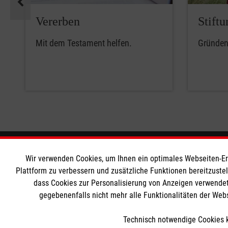
Vererben
Stiftu
Mit dem Testament helfen.
Gründen 
Informationen
Die Malt
Wir verwenden Cookies, um Ihnen ein optimales Webseiten-Erle
Plattform zu verbessern und zusätzliche Funktionen bereitzuste
dass Cookies zur Personalisierung von Anzeigen verwendet
Impressum
Malteser in
gegebenenfalls nicht mehr alle Funktionalitäten der Web
Datenschutz
Malteseror
Kontakt
Sharepoint
Technisch notwendige Cookies k