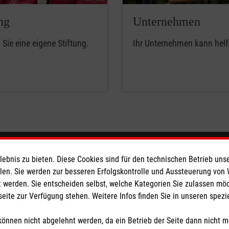
ng
Unternehmen
Sie eine eigene Stiftung.
Ihr Unternehmen kann helf
eser
Spendenkonto
bnis zu bieten. Diese Cookies sind für den technischen Betrieb unse
llen. Sie werden zur besseren Erfolgskontrolle und Aussteuerung von
 werden. Sie entscheiden selbst, welche Kategorien Sie zulassen mö
 Deutschland
Empfänger: Malteser Hilfsdienst
seite zur Verfügung stehen. Weitere Infos finden Sie in unseren spe
den
IBAN: DE06 3706 0120 1201 2
BIC: GENODED1PA7
önnen nicht abgelehnt werden, da ein Betrieb der Seite dann nicht 