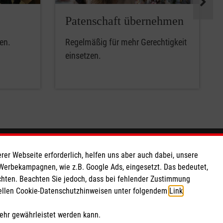
Patenschaft übernehmen
en.
Regelmäßig für mehr Gerechtigkeit
einsetzen.
So finden Sie uns
rer Webseite erforderlich, helfen uns aber auch dabei, unsere
 Werbekampagnen, wie z.B. Google Ads, eingesetzt. Das bedeutet,
chten. Beachten Sie jedoch, dass bei fehlender Zustimmung
 e.V.
Werner-von-Siemens-Straße 28
ziellen Cookie-Datenschutzhinweisen unter folgendem
Link
.
168 65
33334 Gütersloh
mehr gewährleistet werden kann.