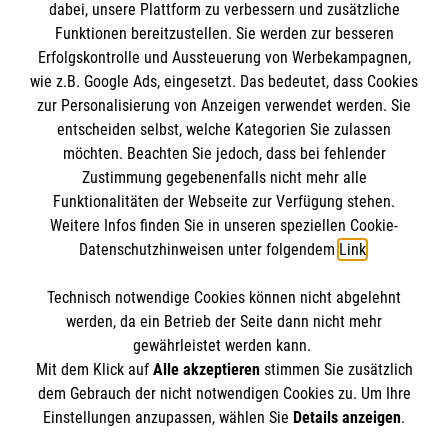
dabei, unsere Plattform zu verbessern und zusätzliche
Funktionen bereitzustellen. Sie werden zur besseren
Erfolgskontrolle und Aussteuerung von Werbekampagnen,
Impressum
wie z.B. Google Ads, eingesetzt. Das bedeutet, dass Cookies
Datenschutz
Die Malteser
zur Personalisierung von Anzeigen verwendet werden. Sie
Kontakt
entscheiden selbst, welche Kategorien Sie zulassen
Barrierefreiheit
möchten. Beachten Sie jedoch, dass bei fehlender
Malteser in Deutschland
Zustimmung gegebenenfalls nicht mehr alle
Funktionalitäten der Webseite zur Verfügung stehen.
Malteserorden
Spendenkonto
Weitere Infos finden Sie in unseren speziellen Cookie-
Sharepoint
Datenschutzhinweisen unter folgendem
Link
.
Empfänger: Malteser Hilfsdienst e.V.
Technisch notwendige Cookies können nicht abgelehnt
IBAN: DE06 3706 0120 1201 2168 65
So finden Sie uns
werden, da ein Betrieb der Seite dann nicht mehr
BIC: GENODED1PA7
gewährleistet werden kann.
Mit dem Klick auf
Alle akzeptieren
stimmen Sie zusätzlich
Werner-von-Siemens-Straße 28
dem Gebrauch der nicht notwendigen Cookies zu. Um Ihre
Der Malteser Hilfsdienst e.V. ist als eingetragene
Einstellungen anzupassen, wählen Sie
Details anzeigen
.
33334 Gütersloh
gemeinnützige Organisation von der Körperschaft- und