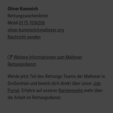
Notfallpatientinnen und -patienten und Erkrankten.
Oliver Kummich
Hauptwache mit einer Nebenwache in Thiendorf
Rettungswachenleiter
Ca. 50 Mitarbeitende, davon 4 Azubis
Mobil
0175 7036206
2 x RTW, 2 x KTW 1 x NEF
oliver.kummich@malteser.org
Nachricht senden
Weitere Informationen zum Malteser
Rettungsdienst
Werde jetzt Teil des Rettungs-Teams der Malteser in
Großenhain und bewirb dich direkt über unser
Job-
Portal
. Erfahre auf unserer
Karriereseite
mehr über
die Arbeit im Rettungsdienst.