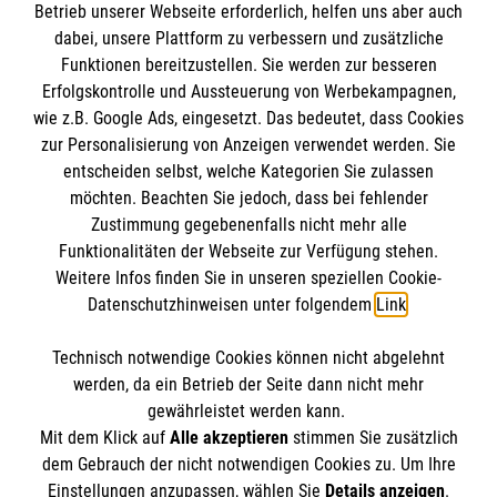
Betrieb unserer Webseite erforderlich, helfen uns aber auch
dabei, unsere Plattform zu verbessern und zusätzliche
Funktionen bereitzustellen. Sie werden zur besseren
Erfolgskontrolle und Aussteuerung von Werbekampagnen,
wie z.B. Google Ads, eingesetzt. Das bedeutet, dass Cookies
Informationen
zur Personalisierung von Anzeigen verwendet werden. Sie
entscheiden selbst, welche Kategorien Sie zulassen
möchten. Beachten Sie jedoch, dass bei fehlender
Impressum
Zustimmung gegebenenfalls nicht mehr alle
Funktionalitäten der Webseite zur Verfügung stehen.
Datenschutz
Die Malteser
Weitere Infos finden Sie in unseren speziellen Cookie-
Barrierefreiheit
Datenschutzhinweisen unter folgendem
Link
.
Kontakt
Malteser in Deutschland
Technisch notwendige Cookies können nicht abgelehnt
Malteserorden
Spendenkonto
werden, da ein Betrieb der Seite dann nicht mehr
Sharepoint
gewährleistet werden kann.
Mit dem Klick auf
Alle akzeptieren
stimmen Sie zusätzlich
Empfänger: Malteser Hilfsdienst e.V.
dem Gebrauch der nicht notwendigen Cookies zu. Um Ihre
Der Malteser Hilfsdienst e.V. ist als eingetragene
Einstellungen anzupassen, wählen Sie
Details anzeigen
.
Bank: Pax-Bank