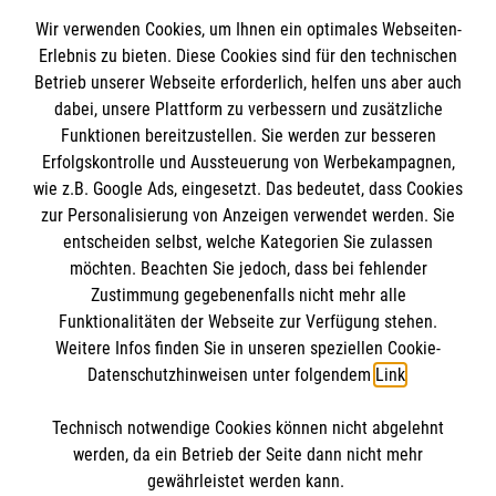
Streitbeilegungsverfahren vor einer
Wir verwenden Cookies, um Ihnen ein optimales Webseiten-
Verbraucherschlichtungsstelle teilzunehmen.
Erlebnis zu bieten. Diese Cookies sind für den technischen
Betrieb unserer Webseite erforderlich, helfen uns aber auch
dabei, unsere Plattform zu verbessern und zusätzliche
Funktionen bereitzustellen. Sie werden zur besseren
Erfolgskontrolle und Aussteuerung von Werbekampagnen,
wie z.B. Google Ads, eingesetzt. Das bedeutet, dass Cookies
Informationen
zur Personalisierung von Anzeigen verwendet werden. Sie
entscheiden selbst, welche Kategorien Sie zulassen
möchten. Beachten Sie jedoch, dass bei fehlender
Impressum
Zustimmung gegebenenfalls nicht mehr alle
Datenschutz
Funktionalitäten der Webseite zur Verfügung stehen.
Die Malteser
Weitere Infos finden Sie in unseren speziellen Cookie-
Barrierefreiheit
Datenschutzhinweisen unter folgendem
Link
.
Kontakt
Malteser in Deutschland
Technisch notwendige Cookies können nicht abgelehnt
Malteserorden
Spendenkonto
werden, da ein Betrieb der Seite dann nicht mehr
Sharepoint
gewährleistet werden kann.