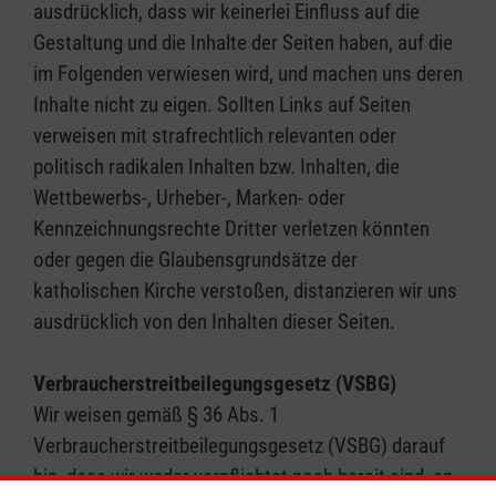
ausdrücklich, dass wir keinerlei Einfluss auf die
Gestaltung und die Inhalte der Seiten haben, auf die
im Folgenden verwiesen wird, und machen uns deren
Inhalte nicht zu eigen. Sollten Links auf Seiten
verweisen mit strafrechtlich relevanten oder
politisch radikalen Inhalten bzw. Inhalten, die
Wettbewerbs-, Urheber-, Marken- oder
Kennzeichnungsrechte Dritter verletzen könnten
oder gegen die Glaubensgrundsätze der
katholischen Kirche verstoßen, distanzieren wir uns
ausdrücklich von den Inhalten dieser Seiten.
Verbraucherstreitbeilegungsgesetz (VSBG)
Wir weisen gemäß § 36 Abs. 1
Verbraucherstreitbeilegungsgesetz (VSBG) darauf
hin, dass wir weder verpflichtet noch bereit sind, an